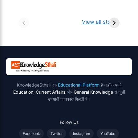
सर्वनाम (Pronoun)
भगवान शिव के 12
प
किसे कहते है?
ज्योतिर्लिंग | नाम,
व
View all stories
परिभाषा, भेद एवं
स्थान एवं स्तुति मंत्र
उदाहरण
KnowledgeSthali एक
Educational Platform
है जहाँ आपको
Education, Current Affairs
और
General Knowledge
से जुड़ी
उपयोगी जानकारी मिलती है।
Follow Us
Facebook
Twitter
Instagram
YouTube