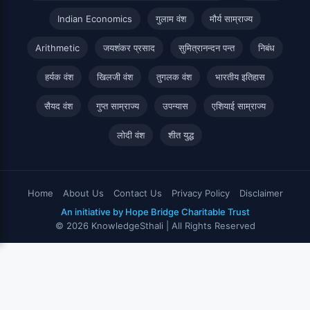
Indian Economics
गुलाम वंश
मौर्य साम्राज्य
Arithmetic
जयशंकर प्रसाद
सुमित्रानन्दन पन्त
निबंध
हर्यक वंश
खिलजी वंश
तुगलक वंश
भारतीय इतिहास
सैयद वंश
गुप्त साम्राज्य
उपन्यास
एशियाई साम्राज्य
लोदी वंश
शीत युद्ध
Home
About Us
Contact Us
Privacy Policy
Disclaimer
An initiative by Hope Bridge Charitable Trust
© 2026 KnowledgeSthali | All Rights Reserved