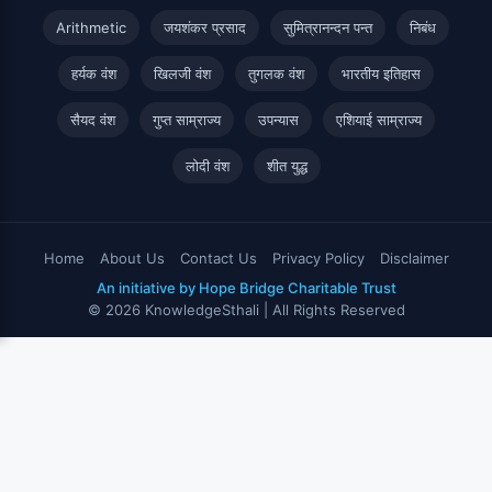
Arithmetic
जयशंकर प्रसाद
सुमित्रानन्दन पन्त
निबंध
हर्यक वंश
खिलजी वंश
तुगलक वंश
भारतीय इतिहास
सैयद वंश
गुप्त साम्राज्य
उपन्यास
एशियाई साम्राज्य
लोदी वंश
शीत युद्ध
Home
About Us
Contact Us
Privacy Policy
Disclaimer
An initiative by Hope Bridge Charitable Trust
© 2026 KnowledgeSthali | All Rights Reserved