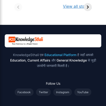
सर्वनाम (Pronoun)
भगवान शिव के 12
प
किसे कहते है?
ज्योतिर्लिंग | नाम,
व
View all stories
परिभाषा, भेद एवं
स्थान एवं स्तुति मंत्र
उदाहरण
KnowledgeSthali एक
Educational Platform
है जहाँ आपको
Education, Current Affairs
और
General Knowledge
से जुड़ी
उपयोगी जानकारी मिलती है।
Follow Us
Facebook
Twitter
Instagram
YouTube