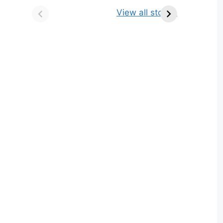
किसे कहते है? परिभाषा,
ज्योतिर्लिंग | नाम, स्थान एवं
View all stories
भेद एवं उदाहरण
स्तुति मंत्र