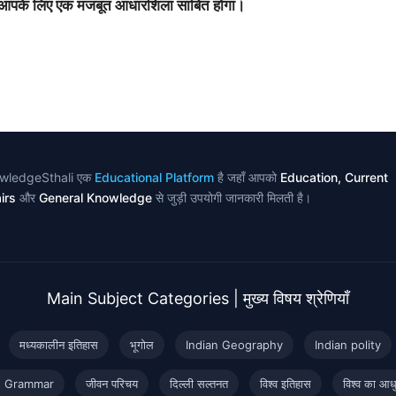
पेज आपके लिए एक मजबूत आधारशिला साबित होगा।
wledgeSthali एक
Educational Platform
है जहाँ आपको
Education, Current
irs
और
General Knowledge
से जुड़ी उपयोगी जानकारी मिलती है।
Main Subject Categories | मुख्य विषय श्रेणियाँ
मध्यकालीन इतिहास
भूगोल
Indian Geography
Indian polity
h Grammar
जीवन परिचय
दिल्ली सल्तनत
विश्व इतिहास
विश्व का आध