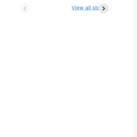
किसे कहते है? परिभाषा,
ज्योतिर्लिंग | नाम, स्थान एवं
View all stories
भेद एवं उदाहरण
स्तुति मंत्र