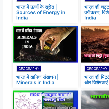
भारत में ऊर्जा के स्रोत |
भारत की चट्टा
Sources of Energy in
वर्गीकरण, वि
India
India
GEOGRAPHY
GEOGRAPHY
भारत में खनिज संसाधन |
भारत की मिट्टी
Minerals in India
और विशेषताएं