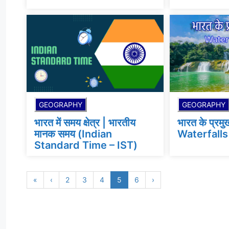
GEOGRAPHY
GEOGRAPHY
भारत में समय क्षेत्र | भारतीय
भारत के प्रमु
मानक समय (Indian
Waterfalls
Standard Time – IST)
«
‹
2
3
4
5
6
›