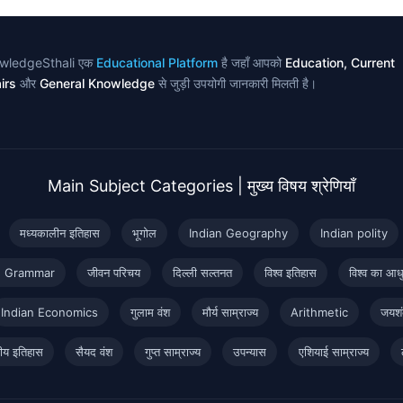
wledgeSthali एक
Educational Platform
है जहाँ आपको
Education, Current
irs
और
General Knowledge
से जुड़ी उपयोगी जानकारी मिलती है।
Main Subject Categories | मुख्य विषय श्रेणियाँ
मध्यकालीन इतिहास
भूगोल
Indian Geography
Indian polity
h Grammar
जीवन परिचय
दिल्ली सल्तनत
विश्व इतिहास
विश्व का आध
Indian Economics
गुलाम वंश
मौर्य साम्राज्य
Arithmetic
जयशं
ीय इतिहास
सैयद वंश
गुप्त साम्राज्य
उपन्यास
एशियाई साम्राज्य