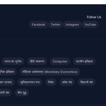
Follow Us
Facebook
Twitter
Instagram
YouTube
भारत का भूगोल
हिंदी व्याकरण
Computer
प्राचीन इतिहास
ुनिक इतिहास
मौद्रिक अर्थशास्त्र (Monetary Economics)
कर प्रसाद
सुमित्रानन्दन पन्त
निबंध
हर्यक वंश
खिलजी वंश
लोदी वंश
शीत युद्ध