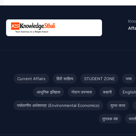
Kno
Affa
Current Affairs
हिंदी साहित्य
STUDENT ZONE
भाषा
आधुनिक इतिहास
गोदान उपन्यास
कहानी
Englis
पर्यावरणीय अर्थशास्त्र (Environmental Economics)
मुग़ल काल
तुगलक वंश
भारत