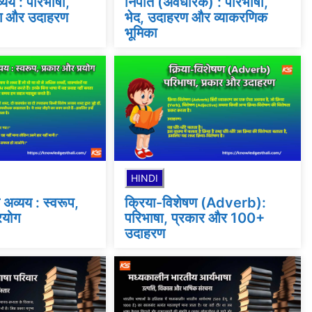
यय : परिभाषा,
निपात (अवधारक) : परिभाषा,
ोग और उदाहरण
भेद, उदाहरण और व्याकरणिक
भूमिका
HINDI
अव्यय : स्वरूप,
क्रिया-विशेषण (Adverb):
रयोग
परिभाषा, प्रकार और 100+
उदाहरण