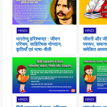
HINDI
HINDI
भारतेन्दु हरिश्चन्द्र : जीवन
जीवनी और जी
परिचय, साहित्यिक योगदान,
स्वरूप, समानत
कृतियाँ एवं भाषा-शैली
समेकित अध्य
HINDI
HINDI