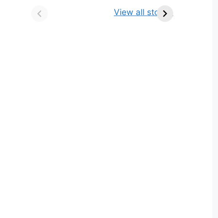
किसे कहते है? परिभाषा,
ज्योतिर्लिंग | नाम, स्थान एवं
View all stories
भेद एवं उदाहरण
स्तुति मंत्र