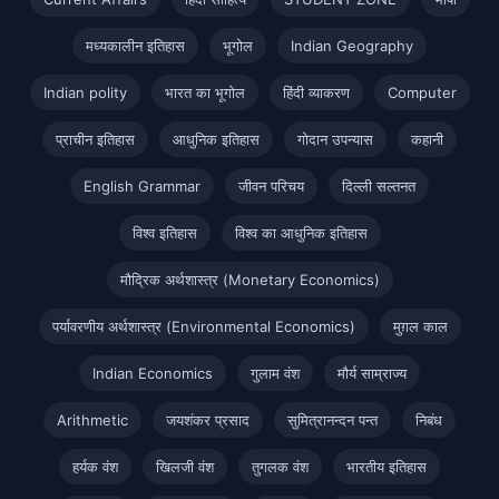
मध्यकालीन इतिहास
भूगोल
Indian Geography
Indian polity
भारत का भूगोल
हिंदी व्याकरण
Computer
प्राचीन इतिहास
आधुनिक इतिहास
गोदान उपन्यास
कहानी
English Grammar
जीवन परिचय
दिल्ली सल्तनत
विश्व इतिहास
विश्व का आधुनिक इतिहास
मौद्रिक अर्थशास्त्र (Monetary Economics)
पर्यावरणीय अर्थशास्त्र (Environmental Economics)
मुग़ल काल
Indian Economics
गुलाम वंश
मौर्य साम्राज्य
Arithmetic
जयशंकर प्रसाद
सुमित्रानन्दन पन्त
निबंध
हर्यक वंश
खिलजी वंश
तुगलक वंश
भारतीय इतिहास