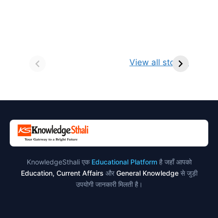
सर्वनाम (Pronoun)
भगवान शिव के 12
प
किसे कहते है?
ज्योतिर्लिंग | नाम,
व
View all stories
परिभाषा, भेद एवं
स्थान एवं स्तुति मंत्र
उदाहरण
KnowledgeSthali एक
Educational Platform
है जहाँ आपको
Education, Current Affairs
और
General Knowledge
से जुड़ी
उपयोगी जानकारी मिलती है।