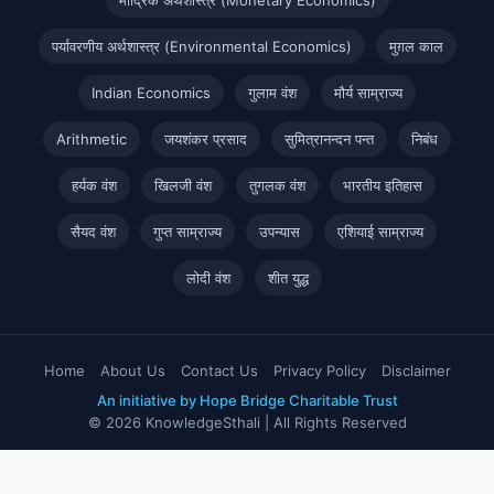
पर्यावरणीय अर्थशास्त्र (Environmental Economics)
मुग़ल काल
Indian Economics
गुलाम वंश
मौर्य साम्राज्य
Arithmetic
जयशंकर प्रसाद
सुमित्रानन्दन पन्त
निबंध
हर्यक वंश
खिलजी वंश
तुगलक वंश
भारतीय इतिहास
सैयद वंश
गुप्त साम्राज्य
उपन्यास
एशियाई साम्राज्य
लोदी वंश
शीत युद्ध
Home
About Us
Contact Us
Privacy Policy
Disclaimer
An initiative by Hope Bridge Charitable Trust
© 2026 KnowledgeSthali | All Rights Reserved