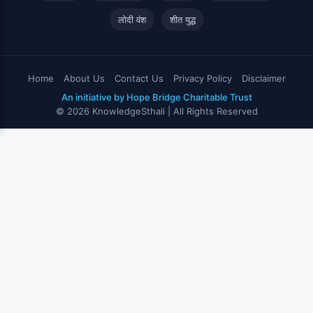
लोदी वंश
शीत युद्ध
Home
About Us
Contact Us
Privacy Policy
Disclaimer
An initiative by Hope Bridge Charitable Trust
© 2026 KnowledgeSthali | All Rights Reserved