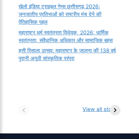
खेलो इंडिया ट्राइबल गेम्स छत्तीसगढ़ 2026:
जनजातीय प्रतिभाओं को राष्ट्रीय मंच देने की
ऐतिहासिक पहल
महाराष्ट्र धर्म स्वतंत्रता विधेयक, 2026: धार्मिक
स्वतंत्रता, संवैधानिक अधिकार और सामाजिक बहस
हत्ती रिसाला उत्सव: महाराष्ट्र के जालना की 138 वर्ष
पुरानी अनूठी सांस्कृतिक परंपरा
सर्वनाम (Pronoun)
भगवान शिव के 12
प
किसे कहते है?
ज्योतिर्लिंग | नाम,
व
View all stories
परिभाषा, भेद एवं
स्थान एवं स्तुति मंत्र
उदाहरण