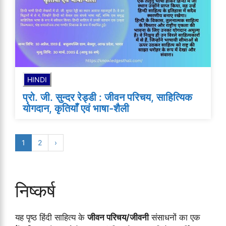
HINDI
प्रो. जी. सुन्‍दर रेड्डी : जीवन परिचय, साहित्यिक
योगदान, कृतियाँ एवं भाषा-शैली
1
2
›
निष्कर्ष
यह पृष्ठ हिंदी साहित्य के
जीवन परिचय/जीवनी
संसाधनों का एक