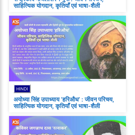
साहित्यिक योगदान, कृतियाँ एवं भाषा-शैली
HINDI
अयोध्या सिंह उपाध्याय ‘हरिऔध’ : जीवन परिचय,
साहित्यिक योगदान, कृतियाँ एवं भाषा-शैली