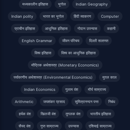
मध्यकालीन इतिहास
भूगोल
Indian Geography
Indian polity
भारत का भूगोल
हिंदी व्याकरण
Computer
प्राचीन इतिहास
आधुनिक इतिहास
गोदान उपन्यास
कहानी
English Grammar
जीवन परिचय
दिल्ली सल्तनत
विश्व इतिहास
विश्व का आधुनिक इतिहास
मौद्रिक अर्थशास्त्र (Monetary Economics)
पर्यावरणीय अर्थशास्त्र (Environmental Economics)
मुग़ल काल
Indian Economics
गुलाम वंश
मौर्य साम्राज्य
Arithmetic
जयशंकर प्रसाद
सुमित्रानन्दन पन्त
निबंध
हर्यक वंश
खिलजी वंश
तुगलक वंश
भारतीय इतिहास
सैयद वंश
गुप्त साम्राज्य
उपन्यास
एशियाई साम्राज्य