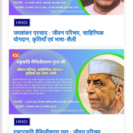
HINDI
जयशंकर प्रसाद : जीवन परिचय, साहित्यिक
योगदान, कृतियाँ एवं भाषा-शैली
HINDI
राष्ट्रकवि मैथिलीशरण गुप्त : जीवन परिचय,