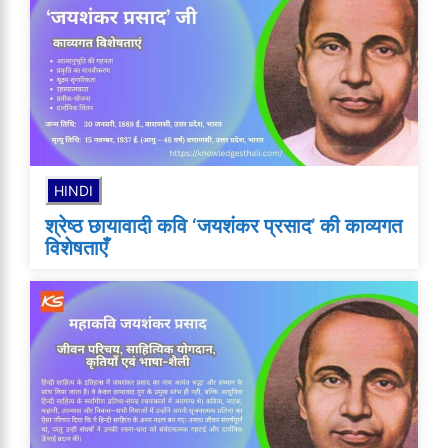
HINDI
श्रेष्ठ छायावादी कवि ‘जयशंकर प्रसाद’ की काव्यगत
विशेषताएँ