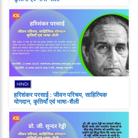
HINDI
हरिशंकर परसाई : जीवन परिचय, साहित्यिक
योगदान, कृतियाँ एवं भाषा-शैली