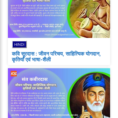
HINDI
कवि सूरदास : जीवन परिचय, साहित्यिक योगदान,
कृतियाँ एवं भाषा-शैली