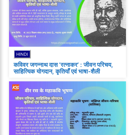
HINDI
कविवर जगन्नाथ दास ‘रत्नाकर’ : जीवन परिचय,
साहित्यिक योगदान, कृतियाँ एवं भाषा-शैली