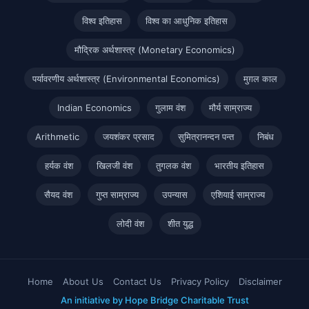
विश्व इतिहास
विश्व का आधुनिक इतिहास
मौद्रिक अर्थशास्त्र (Monetary Economics)
पर्यावरणीय अर्थशास्त्र (Environmental Economics)
मुग़ल काल
Indian Economics
गुलाम वंश
मौर्य साम्राज्य
Arithmetic
जयशंकर प्रसाद
सुमित्रानन्दन पन्त
निबंध
हर्यक वंश
खिलजी वंश
तुगलक वंश
भारतीय इतिहास
सैयद वंश
गुप्त साम्राज्य
उपन्यास
एशियाई साम्राज्य
लोदी वंश
शीत युद्ध
Home
About Us
Contact Us
Privacy Policy
Disclaimer
An initiative by Hope Bridge Charitable Trust