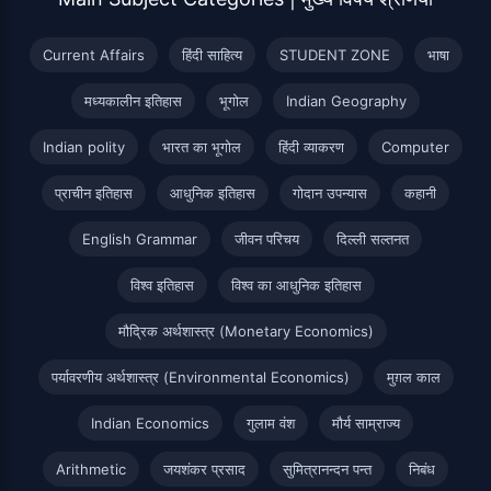
Current Affairs
हिंदी साहित्य
STUDENT ZONE
भाषा
मध्यकालीन इतिहास
भूगोल
Indian Geography
Indian polity
भारत का भूगोल
हिंदी व्याकरण
Computer
प्राचीन इतिहास
आधुनिक इतिहास
गोदान उपन्यास
कहानी
English Grammar
जीवन परिचय
दिल्ली सल्तनत
विश्व इतिहास
विश्व का आधुनिक इतिहास
मौद्रिक अर्थशास्त्र (Monetary Economics)
पर्यावरणीय अर्थशास्त्र (Environmental Economics)
मुग़ल काल
Indian Economics
गुलाम वंश
मौर्य साम्राज्य
Arithmetic
जयशंकर प्रसाद
सुमित्रानन्दन पन्त
निबंध