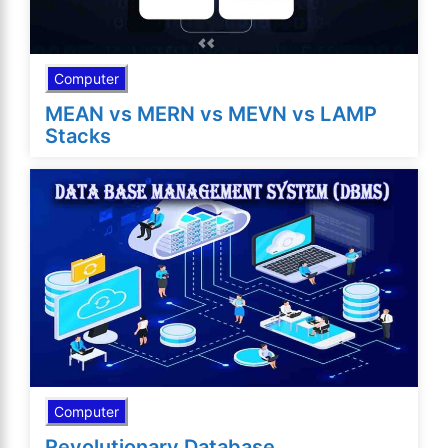
Computer
MEAN vs MERN vs MEVN vs LAMP
Stacks
Computer
Revolutionary Database