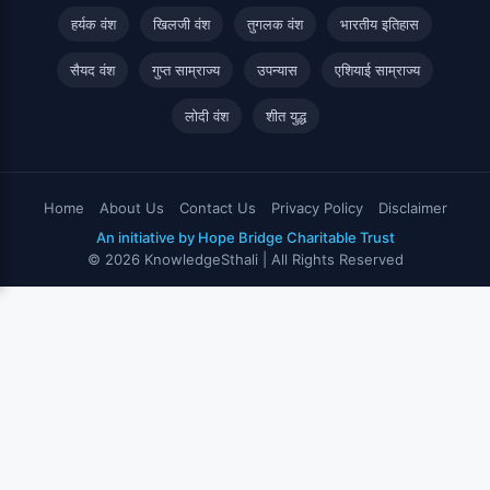
हर्यक वंश
खिलजी वंश
तुगलक वंश
भारतीय इतिहास
सैयद वंश
गुप्त साम्राज्य
उपन्यास
एशियाई साम्राज्य
लोदी वंश
शीत युद्ध
Home
About Us
Contact Us
Privacy Policy
Disclaimer
An initiative by Hope Bridge Charitable Trust
© 2026 KnowledgeSthali | All Rights Reserved