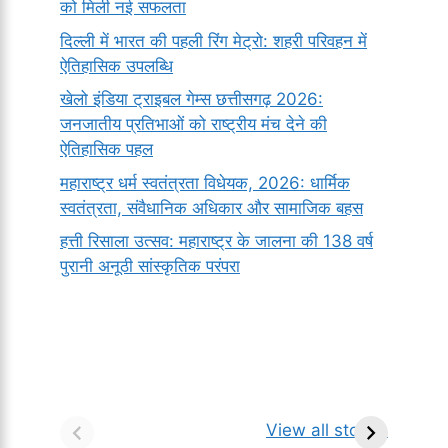
को मिली नई सफलता
दिल्ली में भारत की पहली रिंग मेट्रो: शहरी परिवहन में
ऐतिहासिक उपलब्धि
खेलो इंडिया ट्राइबल गेम्स छत्तीसगढ़ 2026:
जनजातीय प्रतिभाओं को राष्ट्रीय मंच देने की
ऐतिहासिक पहल
महाराष्ट्र धर्म स्वतंत्रता विधेयक, 2026: धार्मिक
स्वतंत्रता, संवैधानिक अधिकार और सामाजिक बहस
हत्ती रिसाला उत्सव: महाराष्ट्र के जालना की 138 वर्ष
पुरानी अनूठी सांस्कृतिक परंपरा
सर्वनाम (Pronoun)
भगवान शिव के 12
प
किसे कहते है?
ज्योतिर्लिंग | नाम,
व
View all stories