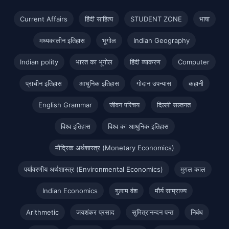
Current Affairs
हिंदी साहित्य
STUDENT ZONE
भाषा
मध्यकालीन इतिहास
भूगोल
Indian Geography
Indian polity
भारत का भूगोल
हिंदी व्याकरण
Computer
प्राचीन इतिहास
आधुनिक इतिहास
गोदान उपन्यास
कहानी
English Grammar
जीवन परिचय
दिल्ली सल्तनत
विश्व इतिहास
विश्व का आधुनिक इतिहास
मौद्रिक अर्थशास्त्र (Monetary Economics)
पर्यावरणीय अर्थशास्त्र (Environmental Economics)
मुग़ल काल
Indian Economics
गुलाम वंश
मौर्य साम्राज्य
Arithmetic
जयशंकर प्रसाद
सुमित्रानन्दन पन्त
निबंध