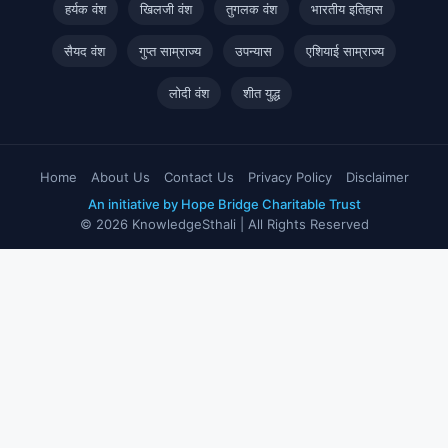
हर्यक वंश
खिलजी वंश
तुगलक वंश
भारतीय इतिहास
सैयद वंश
गुप्त साम्राज्य
उपन्यास
एशियाई साम्राज्य
लोदी वंश
शीत युद्ध
Home
About Us
Contact Us
Privacy Policy
Disclaimer
An initiative by Hope Bridge Charitable Trust
© 2026 KnowledgeSthali | All Rights Reserved