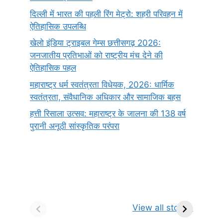
दिल्ली में भारत की पहली रिंग मेट्रो: शहरी परिवहन में
ऐतिहासिक उपलब्धि
खेलो इंडिया ट्राइबल गेम्स छत्तीसगढ़ 2026:
जनजातीय प्रतिभाओं को राष्ट्रीय मंच देने की
ऐतिहासिक पहल
महाराष्ट्र धर्म स्वतंत्रता विधेयक, 2026: धार्मिक
स्वतंत्रता, संवैधानिक अधिकार और सामाजिक बहस
हत्ती रिसाला उत्सव: महाराष्ट्र के जालना की 138 वर्ष
पुरानी अनूठी सांस्कृतिक परंपरा
सर्वनाम (Pronoun)
भगवान शिव के 12
प
किसे कहते है?
ज्योतिर्लिंग | नाम,
व
View all stories
परिभाषा, भेद एवं
स्थान एवं स्तुति मंत्र