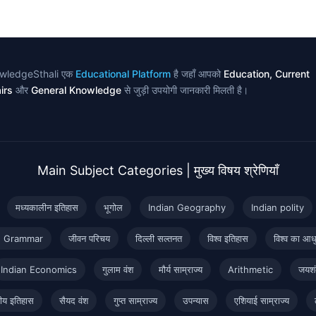
wledgeSthali एक
Educational Platform
है जहाँ आपको
Education, Current
irs
और
General Knowledge
से जुड़ी उपयोगी जानकारी मिलती है।
Main Subject Categories | मुख्य विषय श्रेणियाँ
मध्यकालीन इतिहास
भूगोल
Indian Geography
Indian polity
h Grammar
जीवन परिचय
दिल्ली सल्तनत
विश्व इतिहास
विश्व का आध
Indian Economics
गुलाम वंश
मौर्य साम्राज्य
Arithmetic
जयशं
ीय इतिहास
सैयद वंश
गुप्त साम्राज्य
उपन्यास
एशियाई साम्राज्य