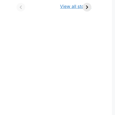
किसे कहते है? परिभाषा,
ज्योतिर्लिंग | नाम, स्थान एवं
View all stories
भेद एवं उदाहरण
स्तुति मंत्र