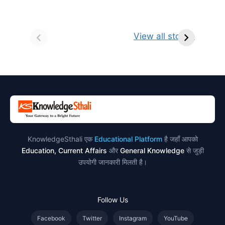
सर्वनाम (Pronoun)
भगवान शिव के 12
प
किसे कहते है?
ज्योतिर्लिंग | नाम,
व
View all stories
परिभाषा, भेद एवं
स्थान एवं स्तुति मंत्र
उदाहरण
KnowledgeSthali एक
Educational Platform
है जहाँ आपको
Education, Current Affairs
और
General Knowledge
से जुड़ी
उपयोगी जानकारी मिलती है।
Follow Us
Facebook
Twitter
Instagram
YouTube