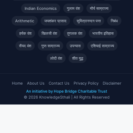
Indian Economics
गुलाम वंश
मौर्य साम्राज्य
Arithmetic
जयशंकर प्रसाद
सुमित्रानन्दन पन्त
निबंध
हर्यक वंश
खिलजी वंश
तुगलक वंश
भारतीय इतिहास
सैयद वंश
गुप्त साम्राज्य
उपन्यास
एशियाई साम्राज्य
लोदी वंश
शीत युद्ध
Home
About Us
Contact Us
Privacy Policy
Disclaimer
An initiative by Hope Bridge Charitable Trust
© 2026 KnowledgeSthali | All Rights Reserved