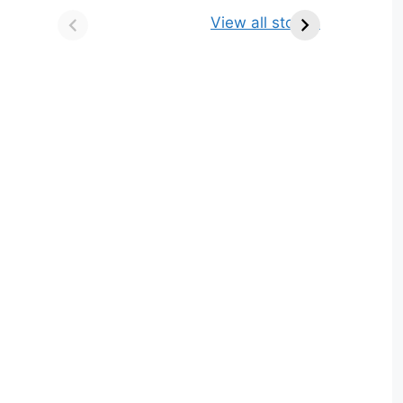
किसे कहते है? परिभाषा,
ज्योतिर्लिंग | नाम, स्थान एवं
View all stories
भेद एवं उदाहरण
स्तुति मंत्र