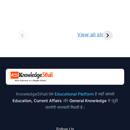
सर्वनाम (Pronoun)
भगवान शिव के 12
प
किसे कहते है?
ज्योतिर्लिंग | नाम,
व
View all stories
परिभाषा, भेद एवं
स्थान एवं स्तुति मंत्र
उदाहरण
KnowledgeSthali एक
Educational Platform
है जहाँ आपको
Education, Current Affairs
और
General Knowledge
से जुड़ी
उपयोगी जानकारी मिलती है।
Follow Us