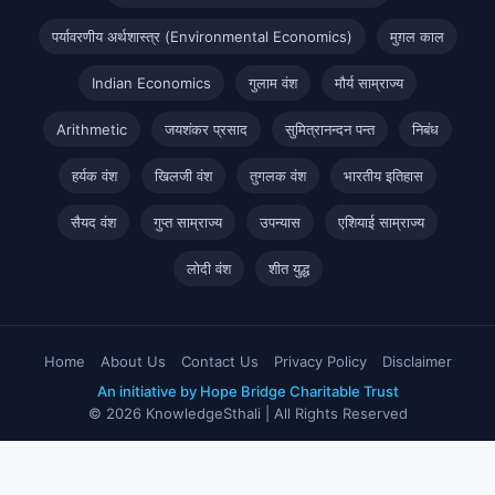
पर्यावरणीय अर्थशास्त्र (Environmental Economics)
मुग़ल काल
Indian Economics
गुलाम वंश
मौर्य साम्राज्य
Arithmetic
जयशंकर प्रसाद
सुमित्रानन्दन पन्त
निबंध
हर्यक वंश
खिलजी वंश
तुगलक वंश
भारतीय इतिहास
सैयद वंश
गुप्त साम्राज्य
उपन्यास
एशियाई साम्राज्य
लोदी वंश
शीत युद्ध
Home
About Us
Contact Us
Privacy Policy
Disclaimer
An initiative by Hope Bridge Charitable Trust
© 2026 KnowledgeSthali | All Rights Reserved