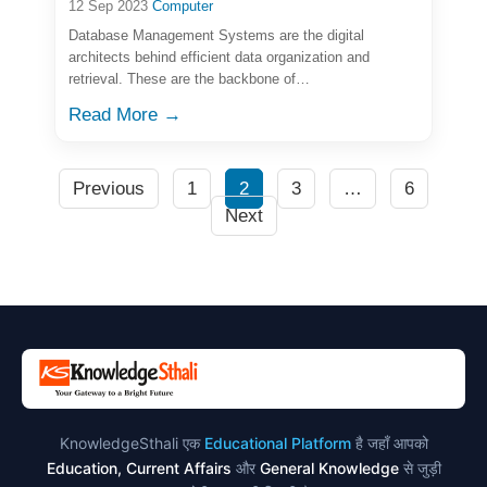
12 Sep 2023
Computer
Database Management Systems are the digital
architects behind efficient data organization and
retrieval. These are the backbone of…
Read More →
Previous
1
2
3
…
6
Next
KnowledgeSthali एक
Educational Platform
है जहाँ आपको
Education, Current Affairs
और
General Knowledge
से जुड़ी