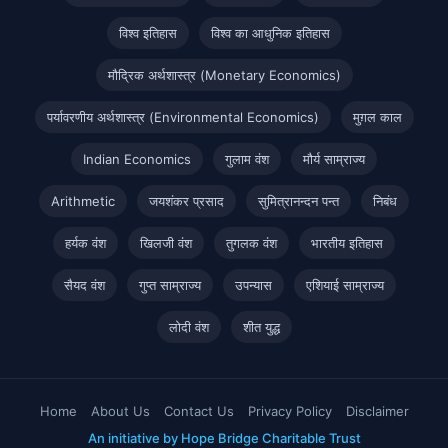
विश्व इतिहास
विश्व का आधुनिक इतिहास
मौद्रिक अर्थशास्त्र (Monetary Economics)
पर्यावरणीय अर्थशास्त्र (Environmental Economics)
मुग़ल काल
Indian Economics
गुलाम वंश
मौर्य साम्राज्य
Arithmetic
जयशंकर प्रसाद
सुमित्रानन्दन पन्त
निबंध
हर्यक वंश
खिलजी वंश
तुगलक वंश
भारतीय इतिहास
सैयद वंश
गुप्त साम्राज्य
उपन्यास
एशियाई साम्राज्य
लोदी वंश
शीत युद्ध
Home
About Us
Contact Us
Privacy Policy
Disclaimer
An initiative by Hope Bridge Charitable Trust