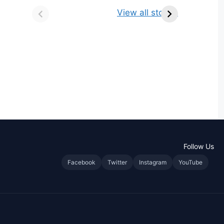
किसे कहते है? परिभाषा,
ज्योतिर्लिंग | नाम, स्थान एवं
View all stories
भेद एवं उदाहरण
स्तुति मंत्र
Follow Us
Facebook
Twitter
Instagram
YouTube