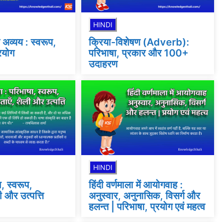
HINDI
अव्यय : स्वरूप,
क्रिया-विशेषण (Adverb):
रयोग
परिभाषा, प्रकार और 100+
उदाहरण
HINDI
ा, स्वरूप,
हिंदी वर्णमाला में आयोगवाह :
ी और उत्पत्ति
अनुस्वार, अनुनासिक, विसर्ग और
हलन्त | परिभाषा, प्रयोग एवं महत्व