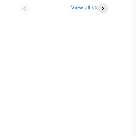
किसे कहते है? परिभाषा,
ज्योतिर्लिंग | नाम, स्थान एवं
View all stories
भेद एवं उदाहरण
स्तुति मंत्र