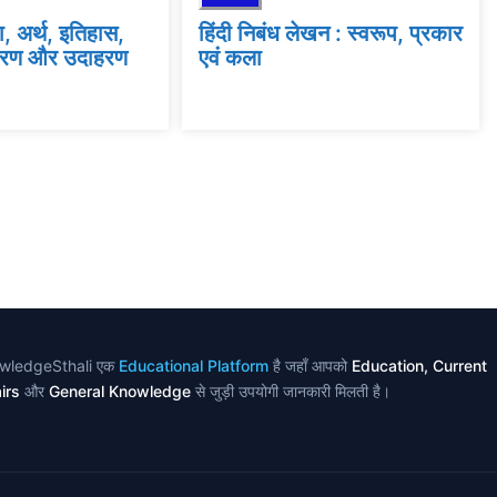
ा, अर्थ, इतिहास,
हिंदी निबंध लेखन : स्वरूप, प्रकार
ंतरण और उदाहरण
एवं कला
wledgeSthali एक
Educational Platform
है जहाँ आपको
Education, Current
irs
और
General Knowledge
से जुड़ी उपयोगी जानकारी मिलती है।