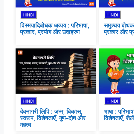
HINDI
HINDI
विस्मयादिबोधक अव्यय : परिभाषा,
समुच्चय बोधक 
प्रकार, प्रयोग और उदाहरण
प्रकार और प्
HINDI
HINDI
देवनागरी लिपि : जन्म, विकास,
भाषा : परिभाष
स्वरूप, विशेषताएँ, गुण–दोष और
विशेषताएँ, शैल
महत्व