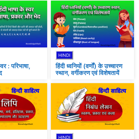
HINDI
स्वर : परिभाषा,
हिंदी ध्वनियों (वर्णों) के उच्चारण
द
स्थान, वर्गीकरण एवं विशेषतायें
HINDI