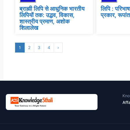
ब्राह्मी लिपि से आधुनिक भारतीय
लिपि : परिभाष
लिपियों तक: उद्भव, विकास,
प्रकार, रूपा
शास्त्रीय प्रमाण, अशोक
शिलालेख
1
2
3
4
›
Kno
Affa