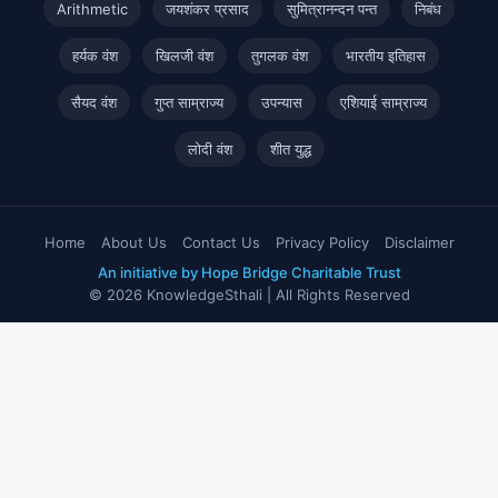
Arithmetic
जयशंकर प्रसाद
सुमित्रानन्दन पन्त
निबंध
हर्यक वंश
खिलजी वंश
तुगलक वंश
भारतीय इतिहास
सैयद वंश
गुप्त साम्राज्य
उपन्यास
एशियाई साम्राज्य
लोदी वंश
शीत युद्ध
Home
About Us
Contact Us
Privacy Policy
Disclaimer
An initiative by Hope Bridge Charitable Trust
© 2026 KnowledgeSthali | All Rights Reserved