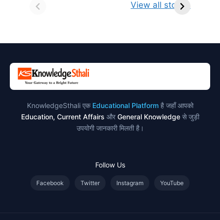
किसे कहते है?
ज्योतिर्लिंग | नाम,
व
View all stories
परिभाषा, भेद एवं
स्थान एवं स्तुति मंत्र
उदाहरण
KnowledgeSthali एक
Educational Platform
है जहाँ आपको
Education, Current Affairs
और
General Knowledge
से जुड़ी
उपयोगी जानकारी मिलती है।
Follow Us
Facebook
Twitter
Instagram
YouTube