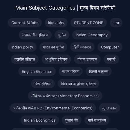
Main Subject Categories | मुख्य विषय श्रेणियाँ
Current Affairs
हिंदी साहित्य
STUDENT ZONE
भाषा
मध्यकालीन इतिहास
भूगोल
Indian Geography
Indian polity
भारत का भूगोल
हिंदी व्याकरण
Computer
प्राचीन इतिहास
आधुनिक इतिहास
गोदान उपन्यास
कहानी
English Grammar
जीवन परिचय
दिल्ली सल्तनत
विश्व इतिहास
विश्व का आधुनिक इतिहास
मौद्रिक अर्थशास्त्र (Monetary Economics)
पर्यावरणीय अर्थशास्त्र (Environmental Economics)
मुग़ल काल
Indian Economics
गुलाम वंश
मौर्य साम्राज्य