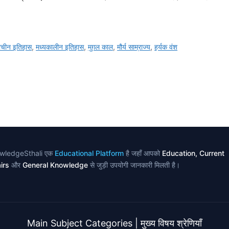
राचीन इतिहास
,
मध्यकालीन इतिहास
,
मुग़ल काल
,
मौर्य साम्राज्य
,
हर्यक वंश
wledgeSthali एक
Educational Platform
है जहाँ आपको
Education, Current
irs
और
General Knowledge
से जुड़ी उपयोगी जानकारी मिलती है।
Main Subject Categories | मुख्य विषय श्रेणियाँ