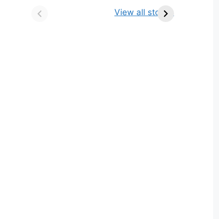
किसे कहते है? परिभाषा,
ज्योतिर्लिंग | नाम, स्थान एवं
View all stories
भेद एवं उदाहरण
स्तुति मंत्र