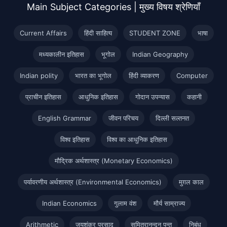
Main Subject Categories | मुख्य विषय श्रेणियाँ
Current Affairs
हिंदी साहित्य
STUDENT ZONE
भाषा
मध्यकालीन इतिहास
भूगोल
Indian Geography
Indian polity
भारत का भूगोल
हिंदी व्याकरण
Computer
प्राचीन इतिहास
आधुनिक इतिहास
गोदान उपन्यास
कहानी
English Grammar
जीवन परिचय
दिल्ली सल्तनत
विश्व इतिहास
विश्व का आधुनिक इतिहास
मौद्रिक अर्थशास्त्र (Monetary Economics)
पर्यावरणीय अर्थशास्त्र (Environmental Economics)
मुग़ल काल
Indian Economics
गुलाम वंश
मौर्य साम्राज्य
Arithmetic
जयशंकर प्रसाद
सुमित्रानन्दन पन्त
निबंध