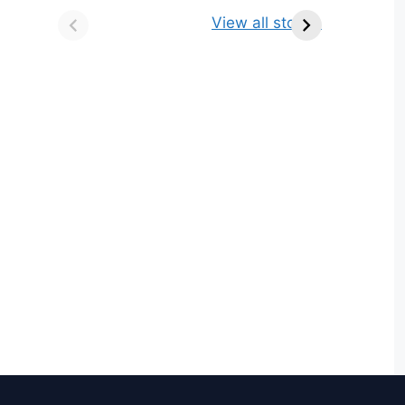
किसे कहते है? परिभाषा,
ज्योतिर्लिंग | नाम, स्थान एवं
View all stories
भेद एवं उदाहरण
स्तुति मंत्र