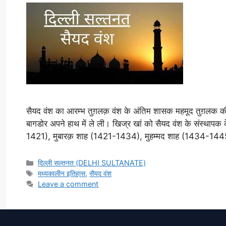
सैयद वंश का आरम्भ तुग़लक़ वंश के अंतिम शासक महमूद तुग़लक की मृत्
बागडोर अपने हाथ में ले ली। खिज्र खां को सैयद वंश के संस्थापक 
1421), मुबारक़ शाह (1421-1434), मुहम्मद शाह (1434-1
Categories
दिल्ली सल्तनत (DELHI SULTANATE)
Tags
मध्यकालीन इतिहास
,
सैयद वंश
Leave a comment