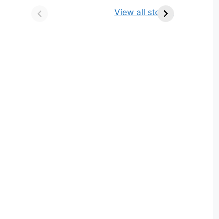
किसे कहते है? परिभाषा,
ज्योतिर्लिंग | नाम, स्थान एवं
View all stories
भेद एवं उदाहरण
स्तुति मंत्र