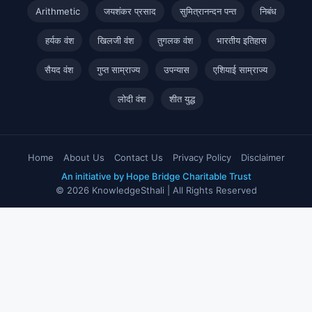
Arithmetic
जयशंकर प्रसाद
सुमित्रानन्दन पन्त
निबंध
हर्यक वंश
खिलजी वंश
तुगलक वंश
भारतीय इतिहास
सैयद वंश
गुप्त साम्राज्य
उपन्यास
एशियाई साम्राज्य
लोदी वंश
शीत युद्ध
Home
About Us
Contact Us
Privacy Policy
Disclaimer
An initiative by Hope Bridge Charitable Trust
© 2026 KnowledgeSthali | All Rights Reserved