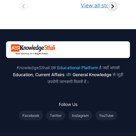
किसे कहते है?
ज्योतिर्लिंग | नाम,
व
View all stories
परिभाषा, भेद एवं
स्थान एवं स्तुति मंत्र
उदाहरण
KnowledgeSthali एक
Educational Platform
है जहाँ आपको
Education, Current Affairs
और
General Knowledge
से जुड़ी
उपयोगी जानकारी मिलती है।
Follow Us
Facebook
Twitter
Instagram
YouTube