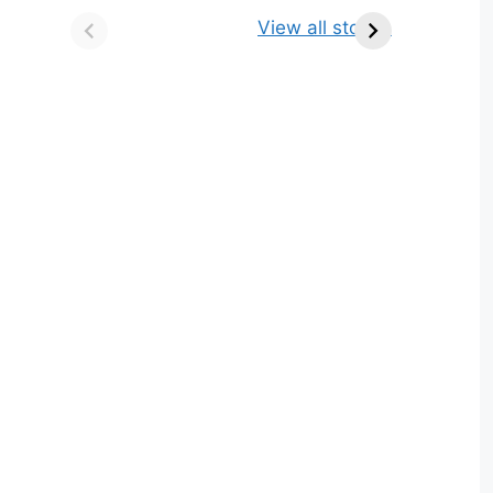
किसे कहते है? परिभाषा,
ज्योतिर्लिंग | नाम, स्थान एवं
View all stories
भेद एवं उदाहरण
स्तुति मंत्र