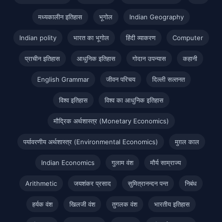
मध्यकालीन इतिहास
भूगोल
Indian Geography
Indian polity
भारत का भूगोल
हिंदी व्याकरण
Computer
प्राचीन इतिहास
आधुनिक इतिहास
गोदान उपन्यास
कहानी
English Grammar
जीवन परिचय
दिल्ली सल्तनत
विश्व इतिहास
विश्व का आधुनिक इतिहास
मौद्रिक अर्थशास्त्र (Monetary Economics)
पर्यावरणीय अर्थशास्त्र (Environmental Economics)
मुग़ल काल
Indian Economics
गुलाम वंश
मौर्य साम्राज्य
Arithmetic
जयशंकर प्रसाद
सुमित्रानन्दन पन्त
निबंध
हर्यक वंश
खिलजी वंश
तुगलक वंश
भारतीय इतिहास