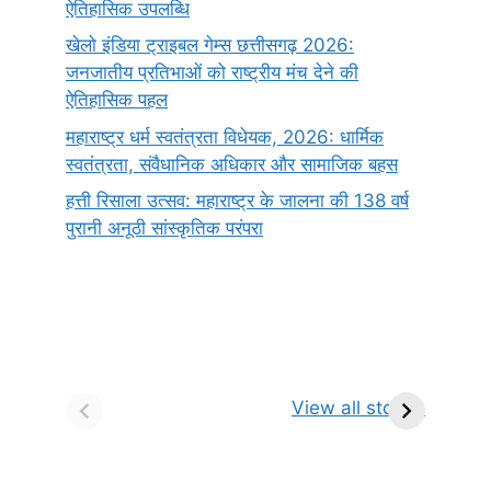
ऐतिहासिक उपलब्धि
खेलो इंडिया ट्राइबल गेम्स छत्तीसगढ़ 2026:
जनजातीय प्रतिभाओं को राष्ट्रीय मंच देने की
ऐतिहासिक पहल
महाराष्ट्र धर्म स्वतंत्रता विधेयक, 2026: धार्मिक
स्वतंत्रता, संवैधानिक अधिकार और सामाजिक बहस
हत्ती रिसाला उत्सव: महाराष्ट्र के जालना की 138 वर्ष
पुरानी अनूठी सांस्कृतिक परंपरा
सर्वनाम (Pronoun)
भगवान शिव के 12
प
किसे कहते है?
ज्योतिर्लिंग | नाम,
व
View all stories
परिभाषा, भेद एवं
स्थान एवं स्तुति मंत्र
उदाहरण