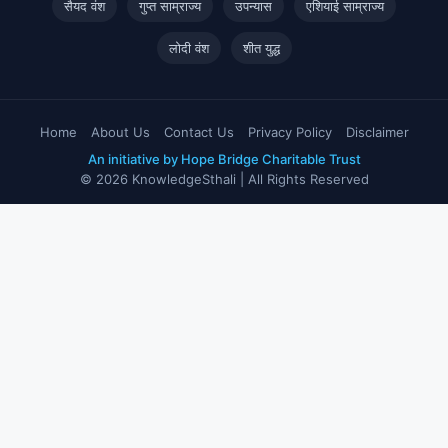
सैयद वंश
गुप्त साम्राज्य
उपन्यास
एशियाई साम्राज्य
लोदी वंश
शीत युद्ध
Home
About Us
Contact Us
Privacy Policy
Disclaimer
An initiative by Hope Bridge Charitable Trust
© 2026 KnowledgeSthali | All Rights Reserved