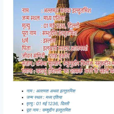
नाम : अल्तमश अथवा इल्त्तुतमिश
जन्म स्थल : मध्य एशिया
मृत्यु : 01 मई 1236, दिल्ली
पूरा नाम : सम्शुद्दीन इल्तुतमिश