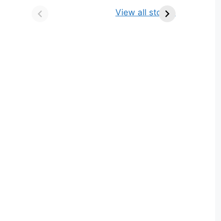
किसे कहते है? परिभाषा,
ज्योतिर्लिंग | नाम, स्थान एवं
View all stories
भेद एवं उदाहरण
स्तुति मंत्र