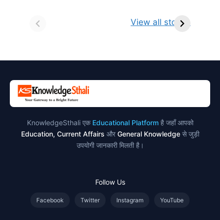
सर्वनाम (Pronoun)
भगवान शिव के 12
प
किसे कहते है?
ज्योतिर्लिंग | नाम,
व
View all stories
परिभाषा, भेद एवं
स्थान एवं स्तुति मंत्र
उदाहरण
KnowledgeSthali एक
Educational Platform
है जहाँ आपको
Education, Current Affairs
और
General Knowledge
से जुड़ी
उपयोगी जानकारी मिलती है।
Follow Us
Facebook
Twitter
Instagram
YouTube