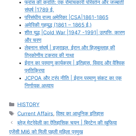
फ्रांस की क्रांति: एक रोमांचकारी परिवर्तन और जज्बाती
संघर्ष |1789 ई.
परिसंघीय राज्य अमेरिका |CSA|1861-1865
अमेरिकी गृहयुद्ध (1861 – 1865 ई.)
शीत युद्ध |Cold War |1947 -1991| उत्पत्ति, कारण
और चरण
लेबनान संघर्ष | इज़राइल, ईरान और हिज़बुल्लाह की
त्रिकोणीय टकराव की गाथा
ईरान का परमाणु कार्यक्रम | इतिहास, विवाद और वैश्विक
प्रतिक्रिया
JCPOA और ट्रंप नीति | ईरान परमाणु संकट का एक
निर्णायक अध्याय
Categories
HISTORY
Tags
Current Affairs
,
विश्व का आधुनिक इतिहास
ब्लेज़ मेट्रेवेली का ऐतिहासिक चयन | ब्रिटेन की खुफिया
एजेंसी MI6 को मिली पहली महिला प्रमुख