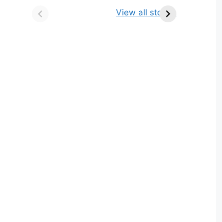
किसे कहते है? परिभाषा,
ज्योतिर्लिंग | नाम, स्थान एवं
View all stories
भेद एवं उदाहरण
स्तुति मंत्र