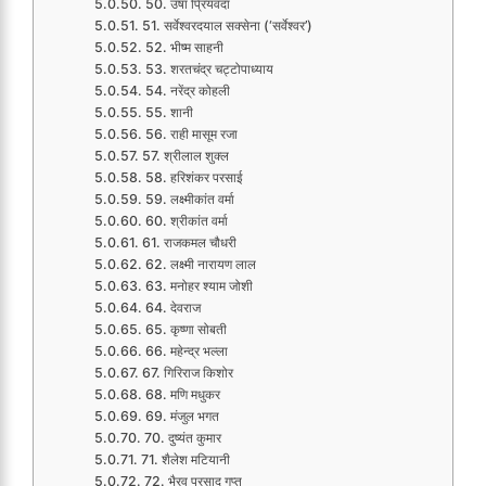
50. उषा प्रियंवदा
51. सर्वेश्वरदयाल सक्सेना (‘सर्वेश्वर’)
52. भीष्म साहनी
53. शरतचंद्र चट्टोपाध्याय
54. नरेंद्र कोहली
55. शानी
56. राही मासूम रजा
57. श्रीलाल शुक्ल
58. हरिशंकर परसाई
59. लक्ष्मीकांत वर्मा
60. श्रीकांत वर्मा
61. राजकमल चौधरी
62. लक्ष्मी नारायण लाल
63. मनोहर श्याम जोशी
64. देवराज
65. कृष्णा सोबती
66. महेन्द्र भल्ला
67. गिरिराज किशोर
68. मणि मधुकर
69. मंजुल भगत
70. दुष्यंत कुमार
71. शैलेश मटियानी
72. भैरव प्रसाद गुप्त