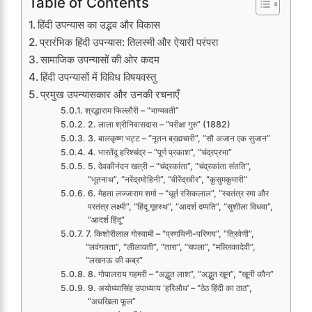
Table of Contents
हिंदी उपन्यास का उद्भव और विकास
प्रारंभिक हिंदी उपन्यास: तिलस्मी और ऐयारी परंपरा
सामाजिक उपन्यासों की ओर कदम
हिंदी उपन्यासों में विविध विषयवस्तु
प्रमुख उपन्यासकार और उनकी रचनाएँ
श्रद्धाराम फिल्लौरी – “भाग्यवती”
2. लाला श्रीनिवासदास – “परीक्षा गुरु” (1882)
3. बालकृष्ण भट्ट – “नूतन ब्रह्मचारी”, “सौ अजान एक सुजान”
4. भारतेंदु हरिश्चंद्र – “पूर्ण प्रकाश”, “चंद्रप्रभा”
5. देवकीनंदन खत्री – “चंद्रकांता”, “चंद्रकांता संतति”,
“भूतनाथ”, “नरेंद्रमोहिनी”, “वीरेंद्रवीर”, “कुसुमकुमारी”
6. मेहता लज्जाराम शर्मा – “धूर्त रसिकलाल”, “स्वतंत्र रमा और
परतंत्र लक्ष्मी”, “हिंदू गृहस्थ”, “आदर्श दम्पति”, “सुशीला विधवा”,
“आदर्श हिंदू”
7. किशोरीलाल गोस्वामी – “प्रणयिनी-परिणय”, “त्रिवेणी”,
“लवंगलता”, “लीलावती”, “तारा”, “चपला”, “मल्लिकादेवी”,
“लखनऊ की कब्र”
8. गोपालराय गहमरी – “अद्भुत लाश”, “अद्भुत खून”, “खूनी कौन”
9. अयोध्यासिंह उपाध्याय ‘हरिऔध’ – “ठेठ हिंदी का ठाठ”,
“अधखिला फूल”