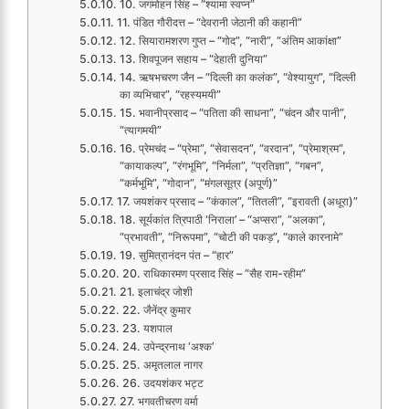
10. जगमोहन सिंह – “श्यामा स्वप्न”
11. पंडित गौरीदत्त – “देवरानी जेठानी की कहानी”
12. सियारामशरण गुप्त – “गोद”, “नारी”, “अंतिम आकांक्षा”
13. शिवपूजन सहाय – “देहाती दुनिया”
14. ऋषभचरण जैन – “दिल्ली का कलंक”, “वेश्यायुग”, “दिल्ली
का व्यभिचार”, “रहस्यमयी”
15. भवानीप्रसाद – “पतिता की साधना”, “चंदन और पानी”,
“त्यागमयी”
16. प्रेमचंद – “प्रेमा”, “सेवासदन”, “वरदान”, “प्रेमाश्रम”,
“कायाकल्प”, “रंगभूमि”, “निर्मला”, “प्रतिज्ञा”, “गबन”,
“कर्मभूमि”, “गोदान”, “मंगलसूत्र (अपूर्ण)”
17. जयशंकर प्रसाद – “कंकाल”, “तितली”, “इरावती (अधूरा)”
18. सूर्यकांत त्रिपाठी ‘निराला’ – “अप्सरा”, “अलका”,
“प्रभावती”, “निरूपमा”, “चोटी की पकड़”, “काले कारनामे”
19. सुमित्रानंदन पंत – “हार”
20. राधिकारमण प्रसाद सिंह – “सैह राम-रहीम”
21. इलाचंद्र जोशी
22. जैनेंद्र कुमार
23. यशपाल
24. उपेन्द्रनाथ ‘अश्क’
25. अमृतलाल नागर
26. उदयशंकर भट्ट
27. भगवतीचरण वर्मा