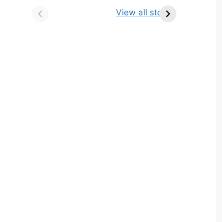
किसे कहते है? परिभाषा,
ज्योतिर्लिंग | नाम, स्थान एवं
View all stories
भेद एवं उदाहरण
स्तुति मंत्र