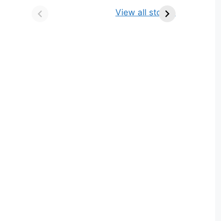
किसे कहते है? परिभाषा,
ज्योतिर्लिंग | नाम, स्थान एवं
View all stories
भेद एवं उदाहरण
स्तुति मंत्र