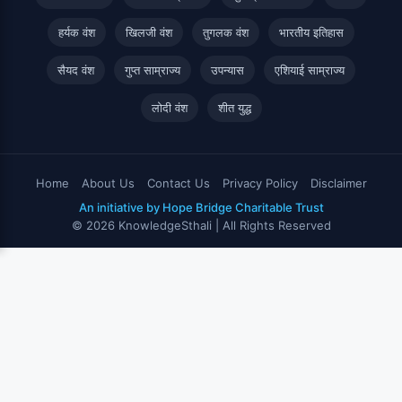
हर्यक वंश
खिलजी वंश
तुगलक वंश
भारतीय इतिहास
सैयद वंश
गुप्त साम्राज्य
उपन्यास
एशियाई साम्राज्य
लोदी वंश
शीत युद्ध
Home
About Us
Contact Us
Privacy Policy
Disclaimer
An initiative by Hope Bridge Charitable Trust
© 2026 KnowledgeSthali | All Rights Reserved