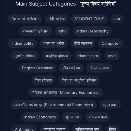
Main Subject Categories | मुख्य विषय श्रेणियाँ
Current Affairs
हिंदी साहित्य
STUDENT ZONE
भाषा
मध्यकालीन इतिहास
भूगोल
Indian Geography
Indian polity
भारत का भूगोल
हिंदी व्याकरण
Computer
प्राचीन इतिहास
आधुनिक इतिहास
गोदान उपन्यास
कहानी
English Grammar
जीवन परिचय
दिल्ली सल्तनत
विश्व इतिहास
विश्व का आधुनिक इतिहास
मौद्रिक अर्थशास्त्र (Monetary Economics)
पर्यावरणीय अर्थशास्त्र (Environmental Economics)
मुग़ल काल
Indian Economics
गुलाम वंश
मौर्य साम्राज्य
Arithmetic
जयशंकर प्रसाद
सुमित्रानन्दन पन्त
निबंध