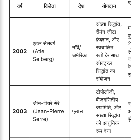
प्रमुख
वर्ष
विजेता
देश
योगदान
टिप
संख्या सिद्धांत,
मानद
रीमैन ज़ीटा
पुरस्क
फ़ंक्शन, और
एटल सेलबर्ग
2002 
नॉर्वे/
स्वचालित
2002
(Atle
एबेल प
अमेरिका
रूपों के साथ
Selberg)
की स्
स्पेक्ट्रल
के अव
सिद्धांत का
सम्मा
संयोजन
टोपोलॉजी,
बीजगणितीय
जीन-पियरे सेरे
प्रथम
ज्यामिति, और
2003
(Jean-Pierre
फ्रांस
आधिक
संख्या सिद्धांत
Serre)
एबेल प
को आधुनिक
रूप देना