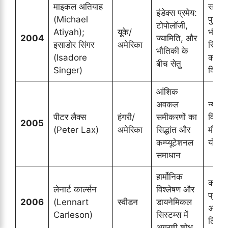
माइकल अतियाह
संयुक्त
इंडेक्स प्रमेय:
(Michael
पुरस्क
टोपोलॉजी,
Atiyah);
यूके/
भौतिकी
2004
ज्यामिति, और
इसाडोर सिंगर
अमेरिका
स्ट्रिंग
भौतिकी के
(Isadore
को प्
बीच सेतु
Singer)
किया
आंशिक
अवकल
न्यूमे
पीटर लैक्स
हंगरी/
समीकरणों का
विश्लेष
2005
(Peter Lax)
अमेरिका
सिद्धांत और
मौलि
कम्प्यूटेशनल
योगदा
समाधान
हार्मोनिक
कार्ल्
लेनार्ट कार्ल्सन
विश्लेषण और
प्रमेय
2006
(Lennart
स्वीडन
डायनेमिकल
अभिसर
Carleson)
सिस्टम्स में
लिए प्
अग्रणी शोध