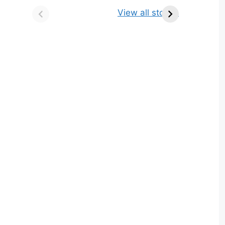
किसे कहते है? परिभाषा,
ज्योतिर्लिंग | नाम, स्थान एवं
View all stories
भेद एवं उदाहरण
स्तुति मंत्र