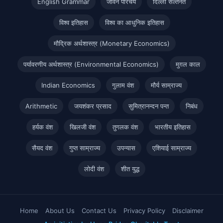
English Grammar
जीवन परिचय
दिल्ली सल्तनत
विश्व इतिहास
विश्व का आधुनिक इतिहास
मौद्रिक अर्थशास्त्र (Monetary Economics)
पर्यावरणीय अर्थशास्त्र (Environmental Economics)
मुग़ल काल
Indian Economics
गुलाम वंश
मौर्य साम्राज्य
Arithmetic
जयशंकर प्रसाद
सुमित्रानन्दन पन्त
निबंध
हर्यक वंश
खिलजी वंश
तुगलक वंश
भारतीय इतिहास
सैयद वंश
गुप्त साम्राज्य
उपन्यास
एशियाई साम्राज्य
लोदी वंश
शीत युद्ध
Home
About Us
Contact Us
Privacy Policy
Disclaimer