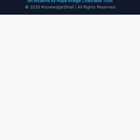
An initiative by Hope Bridge Charitable Trust
© 2026 KnowledgeSthali | All Rights Reserved