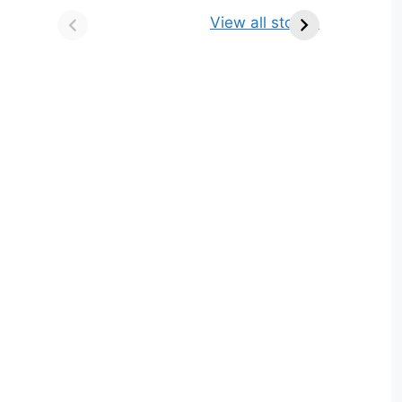
किसे कहते है? परिभाषा,
ज्योतिर्लिंग | नाम, स्थान एवं
View all stories
भेद एवं उदाहरण
स्तुति मंत्र