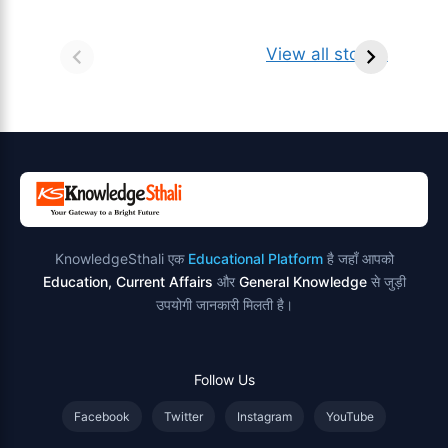
सर्वनाम (Pronoun)
भगवान शिव के 12
प
किसे कहते है?
ज्योतिर्लिंग | नाम,
व
View all stories
परिभाषा, भेद एवं
स्थान एवं स्तुति मंत्र
उदाहरण
KnowledgeSthali एक
Educational Platform
है जहाँ आपको
Education, Current Affairs
और
General Knowledge
से जुड़ी
उपयोगी जानकारी मिलती है।
Follow Us
Facebook
Twitter
Instagram
YouTube