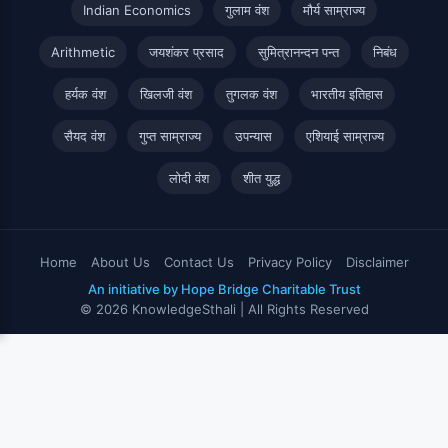
Indian Economics
गुलाम वंश
मौर्य साम्राज्य
Arithmetic
जयशंकर प्रसाद
सुमित्रानन्दन पन्त
निबंध
हर्यक वंश
खिलजी वंश
तुगलक वंश
भारतीय इतिहास
सैयद वंश
गुप्त साम्राज्य
उपन्यास
एशियाई साम्राज्य
लोदी वंश
शीत युद्ध
Home
About Us
Contact Us
Privacy Policy
Disclaimer
An initiative by Hope Bridge Charitable Trust
© 2026 KnowledgeSthali | All Rights Reserved