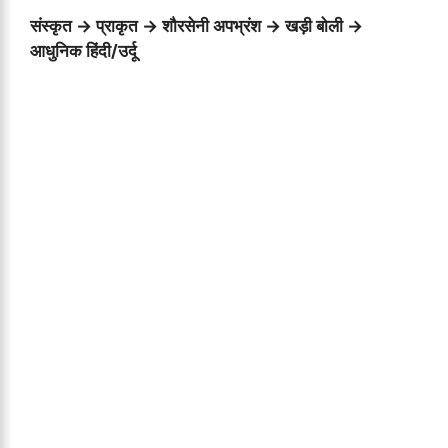
संस्कृत → प्राकृत → शौरसेनी अपभ्रंश → खड़ी बोली →
आधुनिक हिंदी/उर्दू