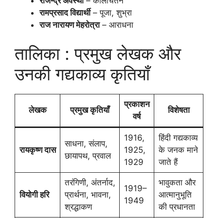
राजेन्द्र अवस्थी
– कालचिंतन
रामप्रसाद विद्यार्थी
– पूजा, शुभ्रा
राज नारायण मेहरोत्रा
– आराधना
तालिका : प्रमुख लेखक और
उनकी गद्यकाव्य कृतियाँ
प्रकाशन
लेखक
प्रमुख कृतियाँ
विशेषता
वर्ष
1916,
हिंदी गद्यकाव्य
साधना, संलाप,
रायकृष्ण दास
1925,
के जनक माने
छायापथ, प्रवाल
1929
जाते हैं
तरंगिणी, अंतर्नाद,
भावुकता और
1919–
वियोगी हरि
प्रार्थना, भावना,
आत्मानुभूति
1949
श्रद्धाकण
की प्रधानता