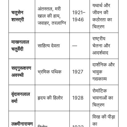
यथार्थ और
अंतस्तल, मरी
चतुसेन
1921–
जीवन की
खाल की हाय,
शास्त्री
1946
कठोरता का
जवाहर, तरलाग्नि
चित्रण
राष्ट्रीय
माखनलाल
साहित्य देवता
—
चेतना और
चतुर्वेदी
आदर्शवाद
दार्शनिक और
सद्गुरूशरण
भ्रमिक पथिक
1927
भावुक
अवस्थी
गद्यकाव्य
रोमांटिक
वृंदावनलाल
हृदय की हिलोर
1928
भावनाओं का
वर्मा
चित्रण
विरह की पीड़ा
लक्ष्मीनारायण
का