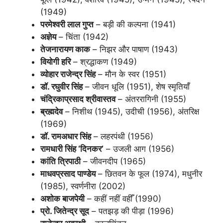
(1949)
परमेश्वरी लाल गुप्त
– बड़ी की कल्पना (1941)
अज्ञेय
– चिंता (1942)
तेजनारायण काक
– निझर और पाषाण (1943)
वियोगी हरि
– श्रद्धाकण (1949)
व्योहार राजेन्द्र सिंह
– मौन के स्वर (1951)
डॉ. रघुवीर सिंह
– जीवन धूलि (1951), शेष स्मृतियाँ
चंद्रिकाप्रसाद श्रीवास्तव
– अंतररागिनी (1955)
ब्रह्मदेव
– निशीथ (1945), उदीची (1956), अंतरिक्ष
(1969)
डॉ. रामअधार सिंह
– लहरपंथी (1956)
रामधारी सिंह ‘दिनकर’
– उजली आग (1956)
कांति त्रिपाठी
– जीवनदीप (1965)
माधवप्रसाद पाण्डेय
– छितवन के फूल (1974), मधुनीर
(1985), स्वर्णनीरा (2002)
अशोक बाजपेयी
– कहीं नहीं वहीँ (1990)
प्रो. जितेन्द्र सूद
– पतझड़ की पीड़ा (1996)