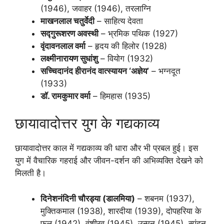
(1946), जवाहर (1946), तरलाग्नि
माखनलाल चतुर्वेदी
– साहित्य देवता
सद्गुरूशरण अवस्थी
– भ्रमिक पथिक (1927)
वृंदावनलाल वर्मा
– हृदय की हिलोर (1928)
लक्ष्मीनारायण सुधांशु
– वियोग (1932)
सच्चिदानंद हीरानंद वात्स्यायन ‘अज्ञेय’
– भग्नदूत
(1933)
डॉ. रामकुमार वर्मा
– हिमहास (1935)
छायावादोत्तर युग के गद्यकाव्य
छायावादोत्तर काल में गद्यकाव्य की धारा और भी प्रबल हुई। इस
युग में वैचारिक गहराई और जीवन-दर्शन की अभिव्यक्ति देखने को
मिलती है।
दिनेशनंदिनी चौरड्या (डालमिया)
– शबनम (1937),
मुक्तिकमाल (1938), शारदीया (1939), दोपहरिया के
फूल (1942), वंशीरव (1945), उन्मन (1945), स्पंदन