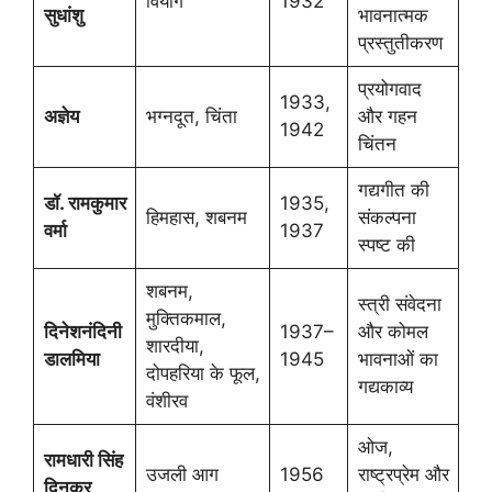
वियोग
1932
सुधांशु
भावनात्मक
प्रस्तुतीकरण
प्रयोगवाद
1933,
अज्ञेय
भग्नदूत, चिंता
और गहन
1942
चिंतन
गद्यगीत की
डॉ. रामकुमार
1935,
हिमहास, शबनम
संकल्पना
वर्मा
1937
स्पष्ट की
शबनम,
स्त्री संवेदना
मुक्तिकमाल,
दिनेशनंदिनी
1937–
और कोमल
शारदीया,
डालमिया
1945
भावनाओं का
दोपहरिया के फूल,
गद्यकाव्य
वंशीरव
ओज,
रामधारी सिंह
उजली आग
1956
राष्ट्रप्रेम और
दिनकर