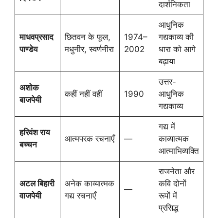
दार्शनिकता
आधुनिक
माधवप्रसाद
छितवन के फूल,
1974–
गद्यकाव्य की
पाण्डेय
मधुनीर, स्वर्णनीरा
2002
धारा को आगे
बढ़ाया
उत्तर-
अशोक
कहीं नहीं वहीं
1990
आधुनिक
बाजपेयी
गद्यकाव्य
गद्य में
हरिवंश राय
आत्मपरक रचनाएँ
—
काव्यात्मक
बच्चन
आत्माभिव्यक्ति
राजनेता और
अटल बिहारी
अनेक काव्यात्मक
कवि दोनों
—
वाजपेयी
गद्य रचनाएँ
रूपों में
प्रसिद्ध