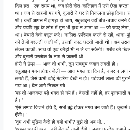
दिल हरा। एक समय था, जब होरी खेत-खलिहान में उसे छेड़ा करता था।
था। जब से साहजी मर गये, दुलारी ने घर से निकलना छोड़ दिया। सार
थी। कहीं आपस में झगड़ा हो जाय, सहुआइन वहाँ बीच-बचाव करने के
और यद्यपि सूद के लोभ में मूल भी हाथ न आता था — जो रुपए लेता
था। बेचारी कैसे वसूल करे। नालिश-फ़रियाद करने से रही, थाना-पु
की तेज़ी बदलती जाती थी, उसकी काट घटती जाती थी। अब उसकी गाल
लेकर काकी, साथ तो एक कौड़ी भी न ले जा सकेगी। ग़रीब को खि
और दुलारी परलोक के नाम से जलती थी।
होरी ने छेड़ा — आज तो भाभी, तुम सचमुच जवान लगती हो।
सहुआइन मगन होकर बोली — आज मंगल का दिन है, नज़र न लगा देना
लगते हैं, जैसे कभी कोई मेहरिया देखी न हो। पटेश्वरी लाला की पु
गया था। बैल आगे निकल गये।
‘वह तो आजकल बड़े भगत हो गये हैं। देखती नहीं हो, हर पूरनमासी को
हैं। ‘
‘ऐसे लम्पट जितने होते हैं, सभी बूढ़े होकर भगत बन जाते हैं। कुकर्म
हँसी। ‘
‘तुम अभी बुढ़िया कैसे हो गयी भाभी? मुझे तो अब भी… ‘
‘अच्छा चुप ही रहना, नहीं डेढ़ सौ गाली दूँगी। लड़का परदेस कमाने 