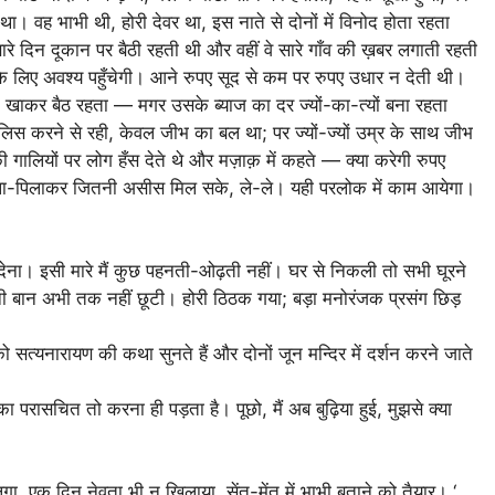
 वह भाभी थी, होरी देवर था, इस नाते से दोनों में विनोद होता रहता
े दिन दूकान पर बैठी रहती थी और वहीं वे सारे गाँव की ख़बर लगाती रहती
 लिए अवश्य पहुँचेगी। आने रुपए सूद से कम पर रुपए उधार न देती थी।
, खाकर बैठ रहता — मगर उसके ब्याज का दर ज्यों-का-त्यों बना रहता
लिस करने से रही, केवल जीभ का बल था; पर ज्यों-ज्यों उम्र के साथ जीभ
ियों पर लोग हँस देते थे और मज़ाक़ में कहते — क्या करेगी रुपए
ला-पिलाकर जितनी असीस मिल सके, ले-ले। यही परलोक में काम आयेगा।
। इसी मारे मैं कुछ पहनती-ओढ़ती नहीं। घर से निकली तो सभी घूरने
रानी बान अभी तक नहीं छूटी। होरी ठिठक गया; बड़ा मनोरंजक प्रसंग छिड़
 सत्यनारायण की कथा सुनते हैं और दोनों जून मन्दिर में दर्शन करने जाते
 का परासचित तो करना ही पड़ता है। पूछो, मैं अब बुढ़िया हुई, मुझसे क्या
लगा, एक दिन नेवता भी न खिलाया, सेंत-मेंत में भाभी बताने को तैयार। ‘