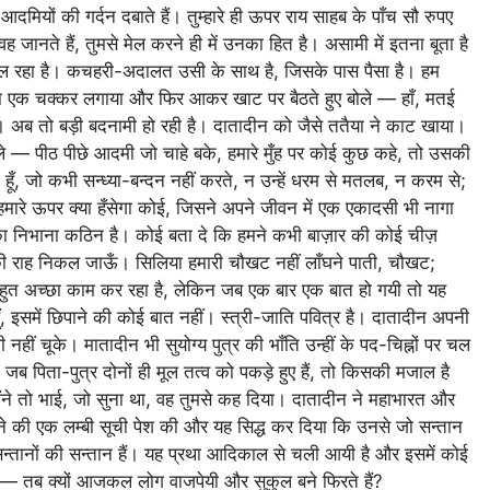
ियों की गर्दन दबाते हैं। तुम्हारे ही ऊपर राय साहब के पाँच सौ रुपए
वह जानते हैं, तुमसे मेल करने ही में उनका हित है। असामी में इतना बूता है
चल रहा है। कचहरी-अदालत उसी के साथ है, जिसके पास पैसा है। हम
का एक चक्कर लगाया और फिर आकर खाट पर बैठते हुए बोले — हाँ, मतई
। अब तो बड़ी बदनामी हो रही है। दातादीन को जैसे ततैया ने काट खाया।
 — पीठ पीछे आदमी जो चाहे बके, हमारे मुँह पर कोई कुछ कहे, तो उसकी
हूँ, जो कभी सन्ध्या-बन्दन नहीं करते, न उन्हें धरम से मतलब, न करम से;
हमारे ऊपर क्या हँसेगा कोई, जिसने अपने जीवन में एक एकादसी भी नागा
म का निभाना कठिन है। कोई बता दे कि हमने कभी बाज़ार की कोई चीज़
 की राह निकल जाऊँ। सिलिया हमारी चौखट नहीं लाँघने पाती, चौखट;
 बहुत अच्छा काम कर रहा है, लेकिन जब एक बार एक बात हो गयी तो यह
ँ, इसमें छिपाने की कोई बात नहीं। स्त्री-जाति पवित्र है। दातादीन अपनी
 नहीं चूके। मातादीन भी सुयोग्य पुत्र की भाँति उन्हीं के पद-चिह्नों पर चल
जब पिता-पुत्र दोनों ही मूल तत्व को पकड़े हुए हैं, तो किसकी मजाल है
मैंने तो भाई, जो सुना था, वह तुमसे कह दिया। दातादीन ने महाभारत और
ये जाने की एक लम्बी सूची पेश की और यह सिद्ध कर दिया कि उनसे जो सन्तान
 सन्तानों की सन्तान हैं। यह प्रथा आदिकाल से चली आयी है और इसमें कोई
ोले — तब क्यों आजकल लोग वाजपेयी और सुकुल बने फिरते हैं?