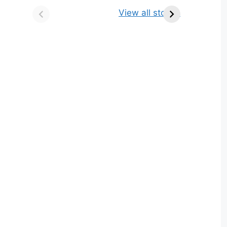
किसे कहते है? परिभाषा,
ज्योतिर्लिंग | नाम, स्थान एवं
View all stories
भेद एवं उदाहरण
स्तुति मंत्र