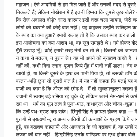
महाजन। ऐसे आदमियों से हम मिल जाते हैं और उनकी मदद से दूसरे आदम
निकलते हैं; लेकिन नोखेराम में है इतनी हिम्मत कि तुमसे कुछ बोले? 
कि रोज़ अदालत दौड़े? सारा कारबार इसी तरह चला जायगा, जैसे 
लोगों को घबराने की कोई बात नहीं। यह कहकर उन्होंने खलिहान 
के ब्याह का क्या हुआ? हमारी सलाह तो है कि उसका ब्याह कर डालो
इस आलोचना का क्या आशय था, वह ख़ूब समझते थे। गर्म होकर बोले
मूँछें उखाड़ लूँ। कोई हमारी तरह नेमी बन तो ले। कितनों को जानता 
न कथा से मतलब, न पुरान से। वह भी अपने को ब्राह्मण कहते हैं। 
नहीं की, कभी बिना स्नान-पूजन किये मुँह में पानी नहीं डाला। ने
खायी हो, या किसी दूसरे के हाथ का पानी पिया हो, तो उसकी टाँग
बरतन-भाँड़े छूना तो दूसरी बात है। मैं यह नहीं कहता कि मतई यह
पाजी का काम है कि औरत को छोड़ दे। मैं तो खुल्लमखुल्ला कहता हू
जवानी में स्वयम् बड़े रसिया रह चुके थे; लेकिन अपने नेम-धर्म से कभी
रहा था। धर्म का मूल तत्व है पूजा-पाठ, कथाव्रत और चौका-चूल्हा। 
कि उन्हें पथ-भ्रष्ट कह सके। छिंगुरीसिंह ने क़ायल होकर कहा — 
पुराणों से ब्राह्मणों-द्वारा अन्य जातियों की कन्याओं के ग्रहण कि
हुई, वह ब्राह्मण कहलायी और आजकल के जो ब्राह्मण हैं, वह उन्हीं
लज्जा की बात नहीं। झिंगुरीसिंह उनके पाण्डित्य पर मुग्ध होकर ब