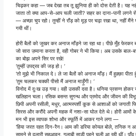
चिढ़कर कहा — जब देखा तब तू झुनिया ही को दोस देती है। यह न
जाता तो क्या आप-से-आप चली जाती? सहर का दाना-पानी लगने से ल
— अच्छा चुप रहो। तुम्हीं ने राँड़ को मूड़ पर चढ़ा रखा था, नहीं मै
गयी थीं।
होरी बैलों को जुखर कर अनाज माँड़ने जा रहा था। पीछे मुँह फेरकर ब
जो सारा ज़माना करता है, वही गोबर ने भी किया। अब उसके बाल-बच्चे 
का बोझ अपने सिर पर रखे!
‘तुम्हीं उपद्रव की जड़ हो। ‘
‘तो मुझे भी निकाल दे। ले जा बैलों को अनाज माँड़। मैं हुक़्क़ा पीता हू
‘तुम चलकर चक्की पीसो मैं अनाज माड़ूँगी। ‘
विनोद में दुःख उड़ गया। वही उसकी दवा है। धनिया प्रसन्न होकर 
खलिहान चला। रसिक बसन्त सुगन्ध और प्रमोद और जीवन की विभूति
छिपी अपनी रसीली, मधुर, आत्मस्पर्शी कूक से आशाओं को जगाती फि
सिरस और करौंदे अपनी महक में नशा-सा घोल देते थे। होरी आमों के बाग
मन भी इस व्यापक शोभा और स्फूर्ति में आकर गाने लगा —
‘हिया जरत रहत दिन-रैन। आम की डरिया कोयल बोले, तनिक न आ
सामने से दुलारी सहुआइन, गुलाबी साड़ी पहने चली आ रही थीं। पाँव में