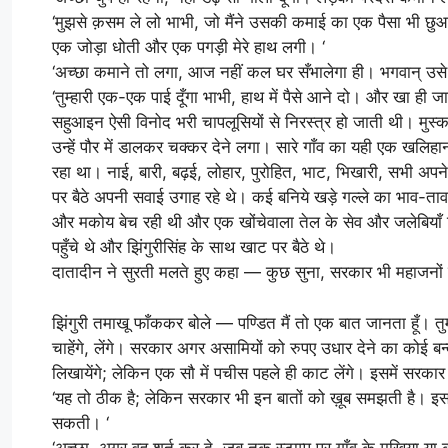
‘मुझसे क़सम ले लो भाभी, जो मैंने उसकी कमाई का एक पैसा भी छुआ
एक जोड़ा धोती और एक पगड़ी मेरे हाथ लगी। ‘
‘अच्छा कमाने तो लगा, आज नहीं कल घर सँभालेगा ही। भगवान् उसे सु
‘तुम्हारी एक-एक पाई दूँगा भाभी, हाथ में पैसे आने दो। और खा ही जायेंग
सहुआइन ऐसी विनोद भरी चापलूसियों से निरस्त्र हो जाती थी। मुस
उन्हें पौर में डालकर चक्कर देने लगा। सारे गाँव का यही एक खलि
रहा था। नाई, बारी, बढ़ई, लोहार, पुरोहित, भाट, भिखारी, सभी अपने-
पर बैठे अपनी सवाई उगाह रहे थे। कई बनिये खड़े गल्ले का भाव-त
और मकोय बेच रही थी और एक खोंचेवाला तेल के सेव और जलेबियाँ ल
पहुँचे थे और झिंगुरीसिंह के साथ खाट पर बैठे थे।
दातादीन ने सुरती मलते हुए कहा — कुछ सुना, सरकार भी महाजनों स
झिंगुरी तमाखू फाँककर बोले — पण्डित मैं तो एक बात जानता हूँ। तु
चाहेंगे, लेंगे। सरकार अगर असामियों को रुपए उधार देने का कोई ब
लिखायेंगे; लेकिन एक सौ में पचीस पहले ही काट लेंगे। इसमें सरका
‘यह तो ठीक है; लेकिन सरकार भी इन बातों को ख़ूब समझती है। इस
सकती। ‘
‘अच्छा, अगर वह शर्त कर दे, जब तक स्टाम्प पर गाँव के मुखिया या क