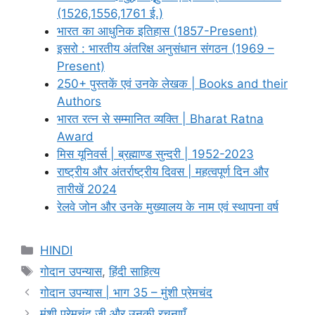
(1526,1556,1761 ई.)
भारत का आधुनिक इतिहास (1857-Present)
इसरो : भारतीय अंतरिक्ष अनुसंधान संगठन (1969 –
Present)
250+ पुस्तकें एवं उनके लेखक | Books and their
Authors
भारत रत्न से सम्मानित व्यक्ति | Bharat Ratna
Award
मिस यूनिवर्स | ब्रह्माण्ड सुन्दरी | 1952-2023
राष्ट्रीय और अंतर्राष्ट्रीय दिवस | महत्वपूर्ण दिन और
तारीखें 2024
रेलवे जोन और उनके मुख्यालय के नाम एवं स्थापना वर्ष
Categories
HINDI
Tags
गोदान उपन्यास
,
हिंदी साहित्य
गोदान उपन्यास | भाग 35 – मुंशी प्रेमचंद
मुंशी प्रेमचंद जी और उनकी रचनाएँ