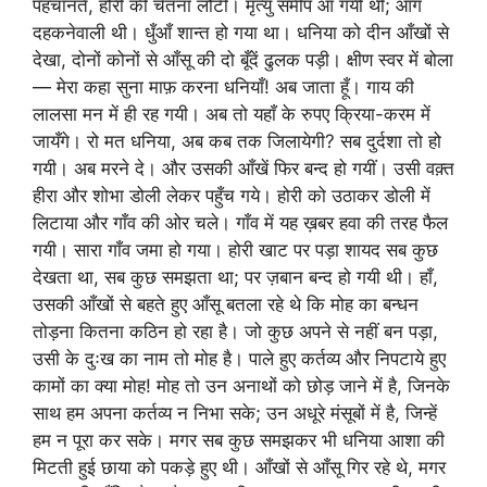
पहचानते, होरी की चेतना लौटी। मृत्यु समीप आ गयी थी; आग
दहकनेवाली थी। धुँआँ शान्त हो गया था। धनिया को दीन आँखों से
देखा, दोनों कोनों से आँसू की दो बूँदें ढुलक पड़ी। क्षीण स्वर में बोला
— मेरा कहा सुना माफ़ करना धनियाँ! अब जाता हूँ। गाय की
लालसा मन में ही रह गयी। अब तो यहाँ के रुपए क्रिया-करम में
जायँगे। रो मत धनिया, अब कब तक जिलायेगी? सब दुर्दशा तो हो
गयी। अब मरने दे। और उसकी आँखें फिर बन्द हो गयीं। उसी वक़्त
हीरा और शोभा डोली लेकर पहुँच गये। होरी को उठाकर डोली में
लिटाया और गाँव की ओर चले। गाँव में यह ख़बर हवा की तरह फैल
गयी। सारा गाँव जमा हो गया। होरी खाट पर पड़ा शायद सब कुछ
देखता था, सब कुछ समझता था; पर ज़बान बन्द हो गयी थी। हाँ,
उसकी आँखों से बहते हुए आँसू बतला रहे थे कि मोह का बन्धन
तोड़ना कितना कठिन हो रहा है। जो कुछ अपने से नहीं बन पड़ा,
उसी के दुःख का नाम तो मोह है। पाले हुए कर्तव्य और निपटाये हुए
कामों का क्या मोह! मोह तो उन अनाथों को छोड़ जाने में है, जिनके
साथ हम अपना कर्तव्य न निभा सके; उन अधूरे मंसूबों में है, जिन्हें
हम न पूरा कर सके। मगर सब कुछ समझकर भी धनिया आशा की
मिटती हुई छाया को पकड़े हुए थी। आँखों से आँसू गिर रहे थे, मगर