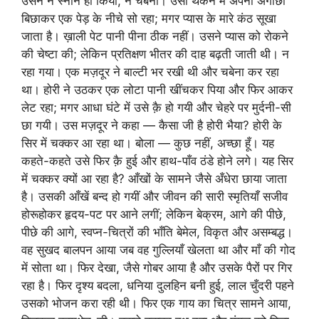
उसने न स्नान ही किया, न चबेना। उसी थकन में अपना अँगोछा
बिछाकर एक पेड़ के नीचे सो रहा; मगर प्यास के मारे कंठ सूखा
जाता है। ख़ाली पेट पानी पीना ठीक नहीं। उसने प्यास को रोकने
की चेष्टा की; लेकिन प्रतिक्षण भीतर की दाह बढ़ती जाती थी। न
रहा गया। एक मज़दूर ने बाल्टी भर रखी थी और चबेना कर रहा
था। होरी ने उठकर एक लोटा पानी खींचकर पिया और फिर आकर
लेट रहा; मगर आधा घंटे में उसे क़ै हो गयी और चेहरे पर मुर्दनी-सी
छा गयी। उस मज़दूर ने कहा — कैसा जी है होरी भैया? होरी के
सिर में चक्कर आ रहा था। बोला — कुछ नहीं, अच्छा हूँ। यह
कहते-कहते उसे फिर क़ै हुई और हाथ-पाँव ठंडे होने लगे। यह सिर
में चक्कर क्यों आ रहा है? आँखों के सामने जैसे अँधेरा छाया जाता
है। उसकी आँखें बन्द हो गयीं और जीवन की सारी स्मृतियाँ सजीव
होरूहोकर हृदय-पट पर आने लगीं; लेकिन बेक्रम, आगे की पीछे,
पीछे की आगे, स्वप्न-चित्रों की भाँति बेमेल, विकृत और असम्बद्ध।
वह सुखद बालपन आया जब वह गुल्लियाँ खेलता था और माँ की गोद
में सोता था। फिर देखा, जैसे गोबर आया है और उसके पैरों पर गिर
रहा है। फिर दृश्य बदला, धनिया दुलहिन बनी हुई, लाल चुँदरी पहने
उसको भोजन करा रही थी। फिर एक गाय का चित्र सामने आया,