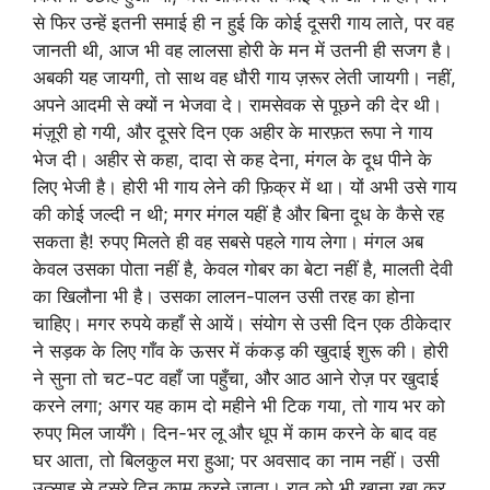
से फिर उन्हें इतनी समाई ही न हुई कि कोई दूसरी गाय लाते, पर वह
जानती थी, आज भी वह लालसा होरी के मन में उतनी ही सजग है।
अबकी यह जायगी, तो साथ वह धौरी गाय ज़रूर लेती जायगी। नहीं,
अपने आदमी से क्यों न भेजवा दे। रामसेवक से पूछने की देर थी।
मंज़ूरी हो गयी, और दूसरे दिन एक अहीर के मारफ़त रूपा ने गाय
भेज दी। अहीर से कहा, दादा से कह देना, मंगल के दूध पीने के
लिए भेजी है। होरी भी गाय लेने की फ़िक्र में था। यों अभी उसे गाय
की कोई जल्दी न थी; मगर मंगल यहीं है और बिना दूध के कैसे रह
सकता है! रुपए मिलते ही वह सबसे पहले गाय लेगा। मंगल अब
केवल उसका पोता नहीं है, केवल गोबर का बेटा नहीं है, मालती देवी
का खिलौना भी है। उसका लालन-पालन उसी तरह का होना
चाहिए। मगर रुपये कहाँ से आयें। संयोग से उसी दिन एक ठीकेदार
ने सड़क के लिए गाँव के ऊसर में कंकड़ की खुदाई शुरू की। होरी
ने सुना तो चट-पट वहाँ जा पहुँचा, और आठ आने रोज़ पर खुदाई
करने लगा; अगर यह काम दो महीने भी टिक गया, तो गाय भर को
रुपए मिल जायँगे। दिन-भर लू और धूप में काम करने के बाद वह
घर आता, तो बिलकुल मरा हुआ; पर अवसाद का नाम नहीं। उसी
उत्साह से दूसरे दिन काम करने जाता। रात को भी खाना खा कर