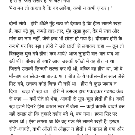
‘हीरा तो जैसे संसार ही से चला गया। ‘
‘मेरा मन तो कहता है कि वह आवेगा, कभी न कभी ज़रूर। ‘
दोनों सोये। होरी अँधेरे मुँह उठा तो देखता है कि हीरा सामने खड़ा
है, बाल बढ़े हुए, कपड़े तार-तार, मुँह सूखा हुआ, देह में रक्त और
मांस का नाम नहीं, जैसे क़द भी छोटा हो गया है। दौड़कर होरी के
क़दमों पर गिर पड़ा। होरी ने उसे छाती से लगाकर कहा — तुम तो
बिलकुल घुल गये हीरा! कब आये? आज तुम्हारी बार-बार याद आ
रही थी। बीमार हो क्या? आज उसकी आँखों में वह हीरा न था
जिसने उसकी ज़िन्दगी तल्ख़ कर दी थी, बल्कि वह हीरा था, जो बे-
माँ-बाप का छोटा-सा बालक था। बीच के ये पचीस-तीस साल जैसे
मिट गये, उनका कोई चिन्ह भी नहीं था। हीरा ने कुछ जवाब न
दिया। खड़ा रो रहा था। होरी ने उसका हाथ पकड़कर गढगढ कंठ
से कहा — क्यों रोते हो भैया, आदमी से भूल-चूल होती ही है। कहाँ
रहा इतने दिन? हीरा कातर स्वर में बोला — कहाँ बताऊँ दादा! बस
यही समझ लो कि तुम्हारे दर्शन बदे थे, बच गया। हत्या सिर पर
सवार थी। ऐसा लगता था कि वह गऊ मेरे सामने खड़ी है; हरदम,
सोते-जागते, कभी आँखों से ओझल न होती। मैं पागल हो गया और