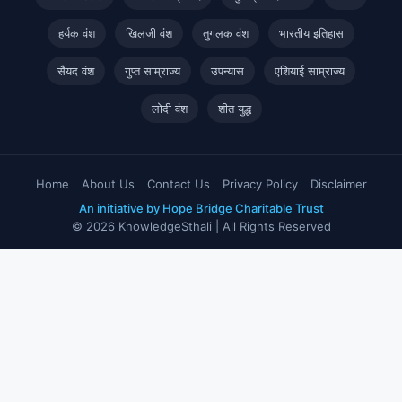
हर्यक वंश
खिलजी वंश
तुगलक वंश
भारतीय इतिहास
सैयद वंश
गुप्त साम्राज्य
उपन्यास
एशियाई साम्राज्य
लोदी वंश
शीत युद्ध
Home
About Us
Contact Us
Privacy Policy
Disclaimer
An initiative by Hope Bridge Charitable Trust
© 2026 KnowledgeSthali | All Rights Reserved