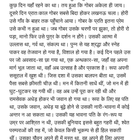
कुछ दिन यहाँ रहने का था। तय हुआ कि गोबर अकेला ही जाय।
दूसरे दिन प्रातःकाल गोबर सबसे बिदा होकर लखनऊ चला। होरी
उसे गाँव के बाहर तक पहुँचाने आया। गोबर के प्रति इतना प्रेम
उसे कभी न हुआ था। जब गोबर उसके चरणों पर झुका, तो होरी रो
पड़ा, मानो फिर उसे पुत्र के दर्शन न होंगे। उसकी आत्मा में
उल्लास था, गर्व था, संकल्प था। पुन्न से यह श्रद्धा और स्नेह
पाकर वह तेजवान हो गया है, विशाल हो गया है। कई दिन पहले उस
पर जो अवसाद-सा छा गया था, एक अन्धकार-सा, जहाँ वह अपना
मार्ग भूल जाता था, वहाँ अब उत्साह है और प्रकाश है। रूपा अपनी
ससूराल में ख़ुश थी। जिस दशा में उसका बालपन बीता था, उसमें
पैसा सबसे क़ीमती चीज़ थी। मन में कितनी साधें थीं, जो मन में ही
घुट-घुटकर रह गयी थीं। वह अब उन्हें पूरा कर रही थी और
रामसेवक अधेड़ होकर भी जवान हो गया था। रूपा के लिए वह पति
था, उसके जवान, अधेड़ या बूढ़े होने से उसकी नारी-भावना में कोई
अन्तर न आ सकता था। उसकी यह भावना पति के रंग-रूप या
उम्र पर आश्रित न थी, उसकी बुनियाद इससे बहुत गहरी थी, श्वेत
परम्पराओं की तह में, जो केवल किसी भूकम्प से ही हिल सकती
थीं। उसका यौवन अपने ही में मस्त था, वह अपने ही लिए अपना