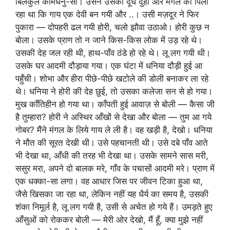
बिलकुल कामधेनु-सी। उसने उसका दूध दुहा और मंगल को पिला
रहा था कि गाय एक देवी बन गयी और ..। उसी मज़दूर ने फिर
पुकारा — दोपहरी ढल गयी होरी, चलो झौवा उठाओ। होरी कुछ न
बोला। उसके प्राण तो न जाने किस-किस लोक में उड़ रहे थे।
उसकी देह जल रही थी, हाथ-पाँव ठंडे हो रहे थे। लू लग गयी थी।
उसके घर आदमी दौड़ाया गया। एक घंटा में धनिया दौड़ी हुई आ
पहुँची। शोभा और हीरा पीछे-पीछे खटोले की डोली बनाकर ला रहे
थे। धनिया ने होरी की देह छुई, तो उसका कलेजा सन से हो गया।
मुख काँतिहीन हो गया था। काँपती हुई आवाज़ से बोली — कैसा जी
है तुम्हारा? होरी ने अस्थिर आँखों से देखा और बोला — तुम आ गये
गोबर? मैंने मंगल के लिये गाय ले ली है। वह खड़ी है, देखो। धनिया
ने मौत की सूरत देखी थी। उसे पहचानती थी। उसे दबे पाँव आते
भी देखा था, आँधी की तरह भी देखा था। उसके सामने सास मरी,
ससुर मरा, अपने दो बालक मरे, गाँव के पचासों आदमी मरे। प्राण में
एक धक्का-सा लगा। वह आधार जिस पर जीवन टिका हुआ था,
जैसे खिसका जा रहा था, लेकिन नहीं यह धैर्य का समय है, उसकी
शंका निमूर्ल है, लू लग गयी है, उसी से अचेत हो गये हैं। उमड़ते हुए
आँसुओं को रोककर बोली — मेरी ओर देखो, मैं हूँ, क्या मुझे नहीं