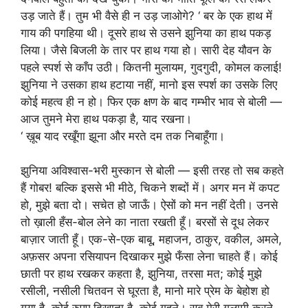
उड़ जाते हैं। तुम भी वैसे ही न उड़ जाओगे? ‘ बर के एक हाथ में
गाय की पगहिया थी। दूसरे हाथ से उसने झुनिया का हाथ पकड़
लिया। जैसे बिजली के तार पर हाथ गया हो। सारी देह यौवन के
पहले स्पर्श से काँप उठी। कितनी मुलायम, गुदगुदी, कोमल कलाई!
झुनिया ने उसका हाथ हटाया नहीं, मानो इस स्पर्श का उसके लिए
कोई महत्व ही न हो। फिर एक क्षण के बाद गम्भीर भाव से बोली —
आज तुमने मेरा हाथ पकड़ा है, याद रखना।
‘ ख़ूब याद रखूँगा झूना और मरते दम तक निबाहूँगा।
झुनिया अविश्वास-भरी मुस्कान से बोली — इसी तरह तो सब कहते
हैं गोबर! बल्कि इससे भी मीठे, चिकने शब्दों में। अगर मन में कपट
हो, मुझे बता दो। सचेत हो जाऊँ। ऐसों को मन नहीं देती। उनसे
तो ख़ाली हँस-बोल लेने का नाता रखती हूँ। बरसों से दूध लेकर
बाज़ार जाती हूँ। एक-से-एक बाबू, महाजन, ठाकुर, वकील, अमले,
अफ़सर अपना रसियापन दिखाकर मुझे फँसा लेना चाहते हैं। कोई
छाती पर हाथ रखकर कहता है, झुनिया, तरसा मत; कोई मुझे
रसीली, नसीली चितवन से घूरता है, मानो मारे प्रेम के बेहोश हो