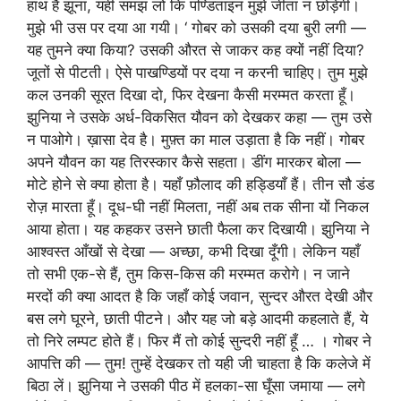
हाथ है झूना, यही समझ लो कि पण्डिताइन मुझे जीता न छोड़ेंगी।
मुझे भी उस पर दया आ गयी। ‘ गोबर को उसकी दया बुरी लगी —
यह तुमने क्या किया? उसकी औरत से जाकर कह क्यों नहीं दिया?
जूतों से पीटती। ऐसे पाखण्डियों पर दया न करनी चाहिए। तुम मुझे
कल उनकी सूरत दिखा दो, फिर देखना कैसी मरम्मत करता हूँ।
झुनिया ने उसके अर्ध-विकसित यौवन को देखकर कहा — तुम उसे
न पाओगे। ख़ासा देव है। मुफ़्त का माल उड़ाता है कि नहीं। गोबर
अपने यौवन का यह तिरस्कार कैसे सहता। डींग मारकर बोला —
मोटे होने से क्या होता है। यहाँ फ़ौलाद की हड्डियाँ हैं। तीन सौ डंड
रोज़ मारता हूँ। दूध-घी नहीं मिलता, नहीं अब तक सीना यों निकल
आया होता। यह कहकर उसने छाती फैला कर दिखायी। झुनिया ने
आश्वस्त आँखों से देखा — अच्छा, कभी दिखा दूँगी। लेकिन यहाँ
तो सभी एक-से हैं, तुम किस-किस की मरम्मत करोगे। न जाने
मरदों की क्या आदत है कि जहाँ कोई जवान, सुन्दर औरत देखी और
बस लगे घूरने, छाती पीटने। और यह जो बड़े आदमी कहलाते हैं, ये
तो निरे लम्पट होते हैं। फिर मैं तो कोई सुन्दरी नहीं हूँ … । गोबर ने
आपत्ति की — तुम! तुम्हें देखकर तो यही जी चाहता है कि कलेजे में
बिठा लें। झुनिया ने उसकी पीठ में हलका-सा घूँसा जमाया — लगे