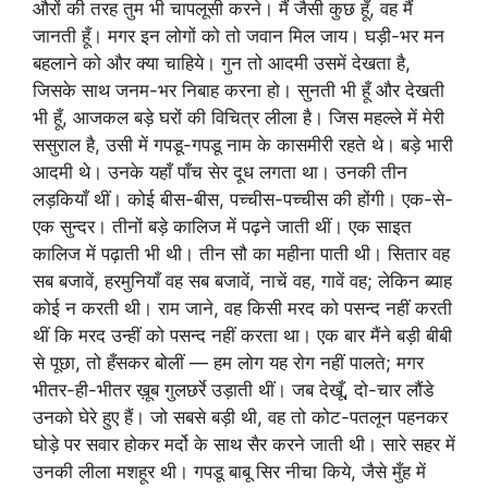
औरों की तरह तुम भी चापलूसी करने। मैं जैसी कुछ हूँ, वह मैं
जानती हूँ। मगर इन लोगों को तो जवान मिल जाय। घड़ी-भर मन
बहलाने को और क्या चाहिये। गुन तो आदमी उसमें देखता है,
जिसके साथ जनम-भर निबाह करना हो। सुनती भी हूँ और देखती
भी हूँ, आजकल बड़े घरों की विचित्र लीला है। जिस महल्ले में मेरी
ससुराल है, उसी में गपडू-गपडू नाम के कासमीरी रहते थे। बड़े भारी
आदमी थे। उनके यहाँ पाँच सेर दूध लगता था। उनकी तीन
लड़कियाँ थीं। कोई बीस-बीस, पच्चीस-पच्चीस की होंगी। एक-से-
एक सुन्दर। तीनों बड़े कालिज में पढ़ने जाती थीं। एक साइत
कालिज में पढ़ाती भी थी। तीन सौ का महीना पाती थी। सितार वह
सब बजावें, हरमुनियाँ वह सब बजावें, नाचें वह, गावें वह; लेकिन ब्याह
कोई न करती थी। राम जाने, वह किसी मरद को पसन्द नहीं करती
थीं कि मरद उन्हीं को पसन्द नहीं करता था। एक बार मैंने बड़ी बीबी
से पूछा, तो हँसकर बोलीं — हम लोग यह रोग नहीं पालते; मगर
भीतर-ही-भीतर ख़ूब गुलछर्रे उड़ाती थीं। जब देखूँ, दो-चार लौंडे
उनको घेरे हुए हैं। जो सबसे बड़ी थी, वह तो कोट-पतलून पहनकर
घोड़े पर सवार होकर मर्दो के साथ सैर करने जाती थी। सारे सहर में
उनकी लीला मशहूर थी। गपडू बाबू सिर नीचा किये, जैसे मुँह में