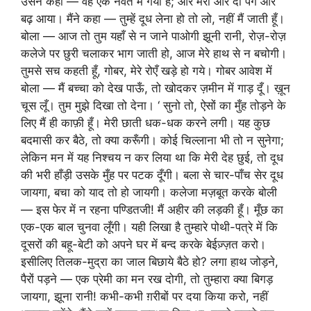
उसने कहा — वह एक नेवते में गयी हैं; और मेरी ओर दो पग और
बढ़ आया। मैंने कहा — तुम्हें दूध लेना हो तो लो, नहीं मैं जाती हूँ।
बोला — आज तो तुम यहाँ से न जाने पाओगी झूनी रानी, रोज़-रोज़
कलेजे पर छुरी चलाकर भाग जाती हो, आज मेरे हाथ से न बचोगी।
तुमसे सच कहती हूँ, गोबर, मेरे रोएँ खड़े हो गये। गोबर आवेश में
बोला — मैं बच्चा को देख पाऊँ, तो खोदकर ज़मीन में गाड़ दूँ। ख़ून
चूस लूँ। तुम मुझे दिखा तो देना। ‘ सुनो तो, ऐसों का मुँह तोड़ने के
लिए मैं ही काफ़ी हूँ। मेरी छाती धक-धक करने लगी। यह कुछ
बदमासी कर बैठे, तो क्या करूँगी। कोई चिल्लाना भी तो न सुनेगा;
लेकिन मन में यह निश्चय न कर लिया था कि मेरी देह छुई, तो दूध
की भरी हाँड़ी उसके मुँह पर पटक दूँगी। बला से चार-पाँच सेर दूध
जायगा, बचा को याद तो हो जायगी। कलेजा मज़बूत करके बोली
— इस फेर में न रहना पण्डितजी! मैं अहीर की लड़की हूँ। मूँछ का
एक-एक बाल चुनवा लूँगी। यही लिखा है तुम्हारे पोथी-पत्रे में कि
दूसरों की बहू-बेटी को अपने घर में बन्द करके बेईज़्ज़त करो।
इसीलिए तिलक-मुद्रा का जाल बिछाये बैठे हो? लगा हाथ जोड़ने,
पैरों पड़ने — एक प्रेमी का मन रख दोगी, तो तुम्हारा क्या बिगड़
जायगा, झूना रानी! कभी-कभी ग़रीबों पर दया किया करो, नहीं