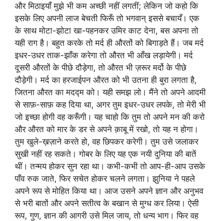
और मिठाइयाँ मुझे भी कम अच्छी नहीं लगतीं; लेकिन जो कहो कि
इसके लिए अपनी लाज बेचती फिरूँ तो भगवान् इससे बचायँ। एक
के साथ मोटा-झोटा खा-पहनकर उमिर काट देना, बस अपना तो
यही राग है। बहुत करके तो मर्द ही औरतों को बिगाड़ते हैं। जब मर्द
इधर-उधर ताक-झाँक करेगा तो औरत भी आँख लड़ायेगी। मर्द
दूसरी औरतों के पीछे दौड़ेगा, तो औरत भी ज़रूर मर्दो के पीछे
दौड़ेगी। मर्द का हरजाईपन औरत को भी उतना ही बुरा लगता है,
जितना औरत का मदद्म को। यही समझ लो। मैंने तो अपने आदमी
से साफ़-साफ़ कह दिया था, अगर तुम इधर-उधर लपके, तो मेरी भी
जो इच्छा होगी वह करूँगी। यह चाहो कि तुम तो अपने मन की करो
और औरत को मार के डर से अपने क़ाबू में रखो, तो यह न होगा।
तुम खुले-ख़ज़ाने करते हो, वह छिपकर करेगी। तुम उसे जलाकर
सुखी नहीं रह सकते। गोबर के लिए यह एक नयी दुनिया की बातें
थीं। तन्मय होकर सुन रहा था। कभी-कभी तो आप-ही-आप उसके
पाँव रुक जाते, फिर सचेत होकर चलने लगता। झुनिया ने पहले
अपने रूप से मोहित किया था। आज उसने अपने ज्ञान और अनुभव
से भरी बातों और अपने सतीत्व के बखान से मुग्ध कर लिया। ऐसी
रूप, गुण, ज्ञान की आगरी उसे मिल जाय, तो धन्य भाग। फिर वह