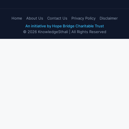
Home
About Us
Contact Us
Privacy Policy
Disclaimer
An initiative by Hope Bridge Charitable Trust
© 2026 KnowledgeSthali | All Rights Reserved