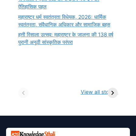
ऐतिहासिक पहल
महाराष्ट्र धर्म स्वतंत्रता विधेयक, 2026: धार्मिक
स्वतंत्रता, संवैधानिक अधिकार और सामाजिक बहस
हत्ती रिसाला उत्सव: महाराष्ट्र के जालना की 138 वर्ष
पुरानी अनूठी सांस्कृतिक परंपरा
सर्वनाम (Pronoun)
भगवान शिव के 12
प
किसे कहते है?
ज्योतिर्लिंग | नाम,
व
View all stories
परिभाषा, भेद एवं
स्थान एवं स्तुति मंत्र
उदाहरण