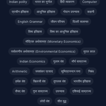
Indian polity
भारत का भूगोल
हिंदी व्याकरण
Computer
प्राचीन इतिहास
आधुनिक इतिहास
गोदान उपन्यास
कहानी
English Grammar
जीवन परिचय
दिल्ली सल्तनत
विश्व इतिहास
विश्व का आधुनिक इतिहास
मौद्रिक अर्थशास्त्र (Monetary Economics)
पर्यावरणीय अर्थशास्त्र (Environmental Economics)
मुग़ल काल
Indian Economics
गुलाम वंश
मौर्य साम्राज्य
Arithmetic
जयशंकर प्रसाद
सुमित्रानन्दन पन्त
निबंध
हर्यक वंश
खिलजी वंश
तुगलक वंश
भारतीय इतिहास
सैयद वंश
गुप्त साम्राज्य
उपन्यास
एशियाई साम्राज्य
लोदी वंश
शीत युद्ध