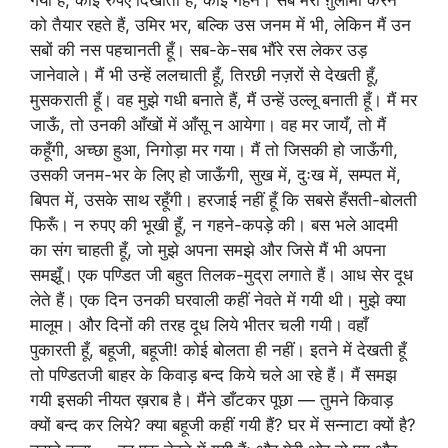
गया है, कोई रुपए दिखाता है, कोई गहने। सब मेरी ग़ुलामी करने
को तैयार रहते हैं, उमिर भर, बल्कि उस जनम में भी, लेकिन मैं उन
सबों की नस पहचानती हूँ। सब-के-सब भौंरे रस लेकर उड़
जानेवाले। मैं भी उन्हें ललचाती हूँ, तिरछी नज़रों से देखती हूँ,
मुसकराती हूँ। वह मुझे गधी बनाते हैं, मैं उन्हें उल्लू बनाती हूँ। मैं मर
जाऊँ, तो उनकी आँखों में आँसू न आयेगा। वह मर जायँ, तो मैं
कहूँगी, अच्छा हुआ, निगोड़ा मर गया। मैं तो जिसकी हो जाऊँगी,
उसकी जनम-भर के लिए हो जाऊँगी, सुख में, दुःख में, सम्पत में,
बिपत में, उसके साथ रहूँगी। हरजाई नहीं हूँ कि सबसे हँसती-बोलती
फिरूँ। न रुपए की भूखी हूँ, न गहने-कपड़े की। बस भले आदमी
का संग चाहती हूँ, जो मुझे अपना समझे और जिसे मैं भी अपना
समझूँ। एक पण्डित जी बहुत तिलक-मुद्रा लगाते हैं। आध सेर दूध
लेते हैं। एक दिन उनकी घरवाली कहीं नेवते में गयी थी। मुझे क्या
मालूम। और दिनों की तरह दूध लिये भीतर चली गयी। वहाँ
पुकारती हूँ, बहूजी, बहूजी! कोई बोलता ही नहीं। इतने में देखती हूँ
तो पण्डितजी बाहर के किवाड़ बन्द किये चले आ रहे हैं। मैं समझ
गयी इसकी नीयत ख़राब है। मैंने डाँटकर पूछा — तुमने किवाड़
क्यों बन्द कर लिये? क्या बहूजी कहीं गयी हैं? घर में सन्नाटा क्यों है?