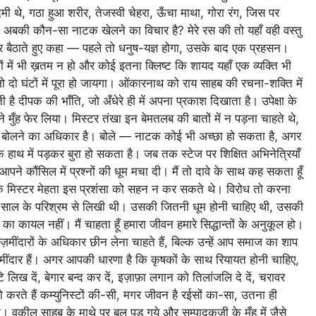
ी थे, गठा हुआ शरीर, तेजस्वी चेहरा, ऊँचा माथा, गोरा रंग, जिस पर
 अबकी कौन-सा नाटक खेलने का विचार है? मेरे रस की तो यहाँ वही वस्तु
ं पर बैठाते हुए कहा — पहले तो धनुष-यज्ञ होगा, उसके बाद एक प्रहसन।
में भी ख़तम न हो और कोई इतना क्लिष्ट कि शायद यहाँ एक व्यक्ति भी
दो घंटों में पूरा हो जायगा। ओंकारनाथ को राय साहब की रचना-शक्ति में
 है दीपक की भाँति, जो अँधेरे ही में अपना प्रकाश दिखाता है। उपेक्षा के
ने मुँह फेर लिया। मिस्टर तंखा इन बेमतलब की बातों में न पड़ना चाहते थे,
 कुछ बोलने का अधिकार है। बोले — नाटक कोई भी अच्छा हो सकता है, अगर
 हाथ में पड़कर बुरा हो सकता है। जब तक स्टेज पर शिक्षित अभिनेत्रियाँ
ने कौंसिल में प्रश्नों की धूम मचा दी। मैं तो दावे के साथ कह सकता हूँ
यापक मिस्टर मेहता इस प्रशंसा को सहन न कर सकते थे। विरोध तो करना
तक कई साल के परिश्रम से लिखी थी। उसकी जितनी धूम होनी चाहिए थी, उसकी
 का कायल नहीं। मैं चाहता हूँ हमारा जीवन हमारे सिद्धान्तों के अनुकूल हो।
ं, ज़मींदारों के अधिकार छीन लेना चाहते हैं, बिल्क उन्हें आप समाज का शाप
और ज़मींदार हैं। अगर आपकी धारणा है कि कृषकों के साथ रियायत होनी चाहिए,
 लिख दें, बेगार बन्द कर दें, इज़ाफ़ा लगान को तिलांजलि दे दें, चरावर
ं तो करते हैं कम्युनिस्टों की-सी, मगर जीवन है रईसों का-सा, उतना ही
। वकील साहब के माथे पर बल पड़ गये और सम्पादकजी के मुँह में जैसे