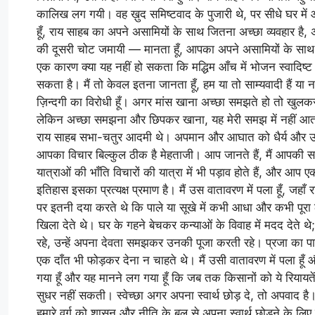
कालिख लग गयी। वह ख़ुद समिष्टवाद के पुजारी थे, पर सीधे घर म
हूँ, राय साहब का अपने असामियों के साथ जितना अच्छा व्यवहार है, अग
की दूसरी चोट जमायी — मानता हूँ, आपका अपने असामियों के साथ बहुत
एक कारण क्या यह नहीं हो सकता कि मद्धिम आँच में भोजन स्वादिष्ट प
सकता है। मैं तो केवल इतना जानता हूँ, हम या तो साम्यवादी हैं या नहीं
ज़िन्दगी का विरोधी हूँ। अगर मांस खाना अच्छा समझते हो तो खुल
लेकिन अच्छा समझना और छिपकर खाना, यह मेरी समझ में नहीं आता। म
राय साहब सभा-चतुर आदमी थे। अपमान और आघात को धैर्य और उदारत
आपका विचार बिल्कुल ठीक है मेहताजी। आप जानते हैं, मैं आपकी स
यात्राओं की भाँति विचारों की यात्रा में भी पड़ाव होते हैं, और
इतिहास इसका प्रत्यक्ष प्रमाण है। मैं उस वातावरण में पला हूँ, जहाँ र
पर इतनी दया करते थे कि पाले या सूखे में कभी आधा और कभी पू
खिला देते थे। घर के गहने बेचकर कन्याओं के विवाह में मदद देत
रहे, उन्हें अपना देवता समझकर उनकी पूजा करती रहे। प्रजा का
एक दाँत भी फोड़कर देना न चाहते थे। मैं उसी वातावरण में पला हूँ और म
गया हूँ और यह मानने लग गया हूँ कि जब तक किसानों को ये रियायते
सुधर नहीं सकती। स्वेच्छा अगर अपना स्वार्थ छोड़ दे, तो अपवाद है। 
हमारे वर्ग को शासन और नीति के बल से अपना स्वार्थ छोड़ने के लि