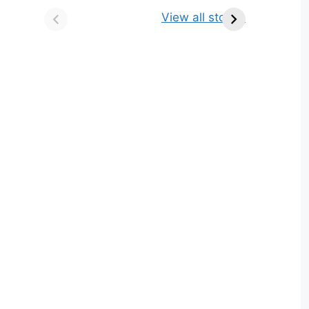
किसे कहते है? परिभाषा,
ज्योतिर्लिंग | नाम, स्थान एवं
View all stories
भेद एवं उदाहरण
स्तुति मंत्र