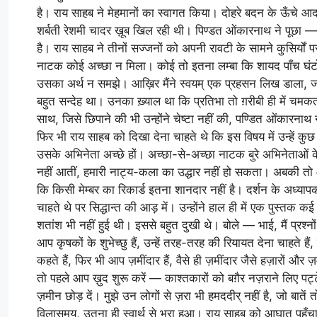
है। राय साहब ने मेहमानों का स्वागत किया। दोहरे बदन के ऊँचे आदम
शर्बती रेशमी चादर ख़ूब खिल रही थी। पिण्डत ओंकारनाथ ने पूछा —
है। राय साहब ने तीनों सज्जनों को अपनी रावटी के सामने कुसिर्यो
नाटक कोई अच्छा न मिला। कोई तो इतना लम्बा कि शायद पाँच घंटों 
उसका अर्थ न समझे। आख़िर मैंने स्वयम् एक प्रहसन लिख डाला, जो 
बहुत सन्देह था। उनका ख़्याल था कि प्रतिभा तो ग़रीबी ही में चमकती
साथ, जिसे छिपाने की भी उन्होंने चेष्टा नहीं की, पण्डित ओंकारनाथ 
फिर भी राय साहब को दिखा देना चाहते थे कि इस विषय में उन्हें
उसके अभिनेता अच्छे हों। अच्छा-से-अच्छा नाटक बुरे अभिनेताओं के
नहीं आतीं, हमारी नाट्य-कला का उद्धार नहीं हो सकता। अबकी तो आप
कि किसी मेम्बर का रिकार्ड इतना शानदार नहीं है। दर्शन के अध्
चाहते थे पर सिद्धान्त की आड़ में। उन्होंने हाल ही में एक पुस्
शतांश भी नहीं हुई थी। इससे बहुत दुखी थे। बोले — भाई, मैं प्रश्नों
आप कृषकों के शुभेच्छु हैं, उन्हें तरह-तरह की रियायत देना चाहते है
कहते हैं, फिर भी आप ज़मींदार हैं, वैसे ही ज़मींदार जैसे हज़ारों 
तो पहले आप ख़ुद शुरू करें — काश्तकारों को बग़ैर नज़राने लिए पट्टे
ज़मीन छोड़ दें। मुझे उन लोगों से ज़रा भी हमददीर् नहीं है, जो बाते
विलासमय, उतना ही स्वार्थ से भरा हुआ। राय साहब को आघात पहुँचा