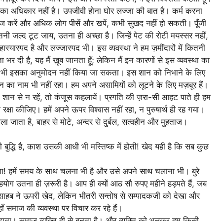
ोने का अधिकार नहीं है। उपजीवी होना घोर लज्जा की बात है। कर्म करना
 मौज करें और अधिक लोग पीसें और खपें, कभी सुखद नहीं हो सकती। पूँजी
तनी जल्द टूट जाय, उतना ही अच्छा है। जिन्हें पेट की रोटी मयस्सर नहीं,
ास्पद है और लज्जास्पद भी। इस व्यवस्था ने हम ज़मींदारों में कितनी
 दी है, यह मैं ख़ूब जानता हूँ; लेकिन मैं इन कारणों से इस व्यवस्था का
टि से भी इसका अनुमोदन नहीं किया जा सकता। इस शान को निभाने के लिए
ान का नाम भी नहीं रहा। हम अपने असामियों को लूटने के लिए मज़बूर हैं।
, शान से न रहें, तो कंजूस कहलायें। प्रगति की ज़रा-सी आहट पाते ही हम
 रक्षा कीजिए। हमें अपने ऊपर विश्वास नहीं रहा, न पुरुषार्थ ही रह गया।
ाला जाता है, बाहर से मोटे, अन्दर से दुर्बल, सत्वहीन और मुहताज।
ुद्धि है, काश उसकी आधी भी मस्तिष्क में होती! खेद यही है कि सब कुछ
ा! हमें समय के साथ चलना भी है और उसे अपने साथ चलाना भी। बुरे
हयोग उतना ही ज़रूरी है। आप ही क्यों आठ सौ रुपए महीने हड़पते हैं, जब
ाय साहब ने ऊपरी खेद, लेकिन भीतरी सन्तोष से सम्पादकजी को देखा और
 समाज की व्यवस्था पर विचार कर रहे हैं।
ं समझता। समाज व्यक्ति ही से बनता है। और व्यक्ति को भूलकर हम किसी