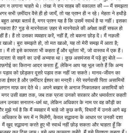
ें आग न लगाना चाहते थे। तंखा ने राय साहब की वकालत की — मैं समझता
र सभी ज़मींदार वैसे ही हो जायँ, तो यह प्रश्न ही न रहे। मेहता ने हथौड़े
 अच्छा बतार्व है, मगर प्रश्न यह है कि उसमें स्वार्थ है या नहीं। इसका
कता है? गुड़ से मारनेवाला ज़हर से मारनेवाले की अपेक्षा कहीं सफल हो
 हैं। हैं तो उसका व्यवहार करें, नहीं हैं, तो बकना छोड़ दें। मैं नक़ली
कर खाओ। बुरा समझते हो, तो मत खाओ, यह तो मेरी समझ में आता है;
ैं तो इसे कायरता भी कहता हूँ और धूर्तता भी, जो वास्तव में एक हैं।
ा से सहने का उन्हें अभ्यास था। कुछ असमंजस में पड़े हुए बोले —
ाफ़गोई का कितना आदर करता हूँ, लेकिन आप यह भूल जाते हैं कि अन्य
 आप एक पड़ाव को छोड़कर दूसरे पड़ाव तक नहीं जा सकते। मानव-जीवन का
ाजा ईश्वर है और ज़मींदार ईश्वर का मन्त्री। मेरे स्वर्गवासी पिता असामियों
रा लगान माफ़ कर देते थे। अपने बखार से अनाज निकालकर असामियों को
े थे; मगर उसी वक़्त तक, जब तक प्रजा उनको सरकार और धमार्वतार कहती
 पालन उनका सनातन-धर्म था, लेकिन अधिकार के नाम पर वह कौड़ी का
ुझे गर्व है कि मैं व्यवहार में चाहे जो कुछ करूँ, विचारों में उनसे आगे बढ़
ं अधिकार के रूप में न मिलेंगी, केवल सद्भावना के आधार पर उनकी दशा
मैं ख़ुद सद्भावना करते हुए भी स्वार्थ नहीं छोड़ सकता और चाहता हूँ कि
ए मज़बूर कर दिया जाय। इसे आप कायरता कहेंगे, मैं इसे विवशता कहता हूँ।