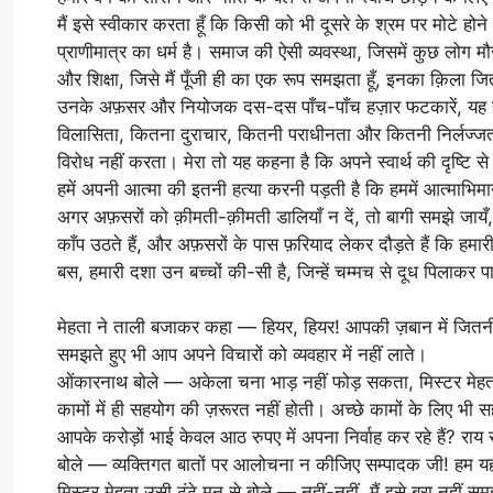
मैं इसे स्वीकार करता हूँ कि किसी को भी दूसरे के श्रम पर मोटे ह
प्राणीमात्र का धर्म है। समाज की ऐसी व्यवस्था, जिसमें कुछ लोग
और शिक्षा, जिसे मैं पूँजी ही का एक रूप समझता हूँ, इनका क़िला जि
उनके अफ़सर और नियोजक दस-दस पाँच-पाँच हज़ार फटकारें, यह हास्य
विलासिता, कितना दुराचार, कितनी पराधीनता और कितनी निर्लज्जता भर
विरोध नहीं करता। मेरा तो यह कहना है कि अपने स्वार्थ की दृष्
हमें अपनी आत्मा की इतनी हत्या करनी पड़ती है कि हममें आत्माभिम
अगर अफ़सरों को क़ीमती-क़ीमती डालियाँ न दें, तो बागी समझे जायँ
काँप उठते हैं, और अफ़सरों के पास फ़रियाद लेकर दौड़ते हैं कि हमारी
बस, हमारी दशा उन बच्चों की-सी है, जिन्हें चम्मच से दूध पिलाकर प
मेहता ने ताली बजाकर कहा — हियर, हियर! आपकी ज़बान में जितनी ब
समझते हुए भी आप अपने विचारों को व्यवहार में नहीं लाते।
ओंकारनाथ बोले — अकेला चना भाड़ नहीं फोड़ सकता, मिस्टर मेहत
कामों में ही सहयोग की ज़रूरत नहीं होती। अच्छे कामों के लिए भी स
आपके करोड़ों भाई केवल आठ रुपए में अपना निर्वाह कर रहे हैं? र
बोले — व्यक्तिगत बातों पर आलोचना न कीजिए सम्पादक जी! हम यहाँ
मिस्टर मेहता उसी ठंठे मन से बोले — नहीं-नहीं, मैं इसे बुरा नही