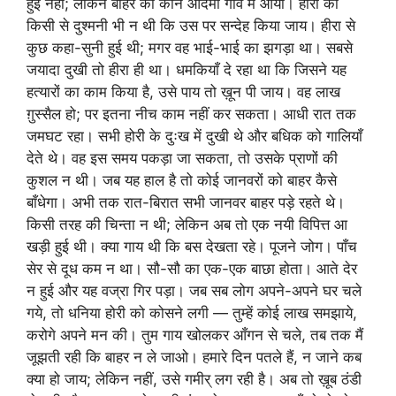
हुई नहीं; लेकिन बाहर का कौन आदमी गाँव में आया। होरी की
किसी से दुश्मनी भी न थी कि उस पर सन्देह किया जाय। हीरा से
कुछ कहा-सुनी हुई थी; मगर वह भाई-भाई का झगड़ा था। सबसे
जयादा दुखी तो हीरा ही था। धमकियाँ दे रहा था कि जिसने यह
हत्यारों का काम किया है, उसे पाय तो ख़ून पी जाय। वह लाख
ग़ुस्सैल हो; पर इतना नीच काम नहीं कर सकता। आधी रात तक
जमघट रहा। सभी होरी के दुःख में दुखी थे और बधिक को गालियाँ
देते थे। वह इस समय पकड़ा जा सकता, तो उसके प्राणों की
कुशल न थी। जब यह हाल है तो कोई जानवरों को बाहर कैसे
बाँधेगा। अभी तक रात-बिरात सभी जानवर बाहर पड़े रहते थे।
किसी तरह की चिन्ता न थी; लेकिन अब तो एक नयी विपित्त आ
खड़ी हुई थी। क्या गाय थी कि बस देखता रहे। पूजने जोग। पाँच
सेर से दूध कम न था। सौ-सौ का एक-एक बाछा होता। आते देर
न हुई और यह वज्रा गिर पड़ा। जब सब लोग अपने-अपने घर चले
गये, तो धनिया होरी को कोसने लगी — तुम्हें कोई लाख समझाये,
करोगे अपने मन की। तुम गाय खोलकर आँगन से चले, तब तक मैं
जूझती रही कि बाहर न ले जाओ। हमारे दिन पतले हैं, न जाने कब
क्या हो जाय; लेकिन नहीं, उसे गमीर् लग रही है। अब तो ख़ूब ठंडी