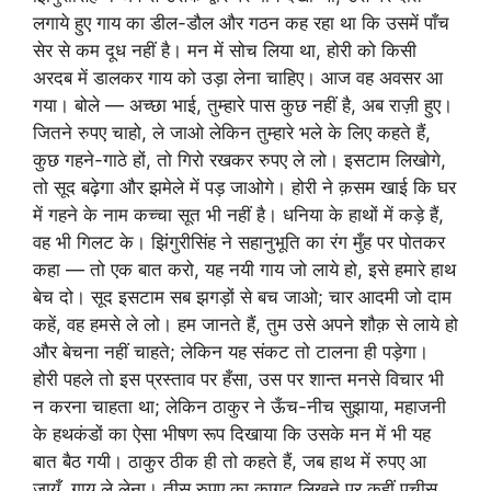
लगाये हुए गाय का डील-डौल और गठन कह रहा था कि उसमें पाँच
सेर से कम दूध नहीं है। मन में सोच लिया था, होरी को किसी
अरदब में डालकर गाय को उड़ा लेना चाहिए। आज वह अवसर आ
गया। बोले — अच्छा भाई, तुम्हारे पास कुछ नहीं है, अब राज़ी हुए।
जितने रुपए चाहो, ले जाओ लेकिन तुम्हारे भले के लिए कहते हैं,
कुछ गहने-गाठे हों, तो गिरो रखकर रुपए ले लो। इसटाम लिखोगे,
तो सूद बढ़ेगा और झमेले में पड़ जाओगे। होरी ने क़सम खाई कि घर
में गहने के नाम कच्चा सूत भी नहीं है। धनिया के हाथों में कड़े हैं,
वह भी गिलट के। झिंगुरीसिंह ने सहानुभूति का रंग मुँह पर पोतकर
कहा — तो एक बात करो, यह नयी गाय जो लाये हो, इसे हमारे हाथ
बेच दो। सूद इसटाम सब झगड़ों से बच जाओ; चार आदमी जो दाम
कहें, वह हमसे ले लो। हम जानते हैं, तुम उसे अपने शौक़ से लाये हो
और बेचना नहीं चाहते; लेकिन यह संकट तो टालना ही पड़ेगा।
होरी पहले तो इस प्रस्ताव पर हँसा, उस पर शान्त मनसे विचार भी
न करना चाहता था; लेकिन ठाकुर ने ऊँच-नीच सुझाया, महाजनी
के हथकंडों का ऐसा भीषण रूप दिखाया कि उसके मन में भी यह
बात बैठ गयी। ठाकुर ठीक ही तो कहते हैं, जब हाथ में रुपए आ
जायँ, गाय ले लेना। तीस रुपए का कागद लिखने पर कहीं पचीस