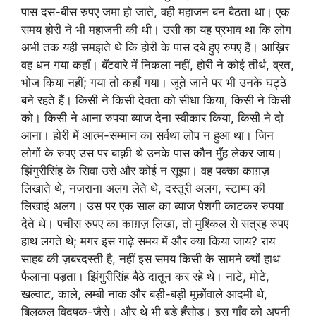
पास दस-बीस रुपए जमा हो जाते, वही महाजन बन बैठता था। एक
समय होरी ने भी महाजनी की थी। उसी का यह प्रभाव था कि लोग
अभी तक यही समझते थे कि होरी के पास दबे हुए रुपए हैं। आख़िर
वह धन गया कहाँ। बँटवारे में निकला नहीं, होरी ने कोई तीर्थ, व्रत,
भोज किया नहीं; गया तो कहाँ गया। जूते जाने पर भी उनके घट्ठे
बने रहते हैं। किसी ने किसी देवता को सीधा किया, किसी ने किसी
को। किसी ने आना रुपया ब्याज देना स्वीकार किया, किसी ने दो
आना। होरी में आत्म-सम्मान का सर्वथा लोप न हुआ था। जिन
लोगों के रुपए उस पर बाक़ी थे उनके पास कौन मुँह लेकर जाय।
झिंगुरीसिंह के सिवा उसे और कोई न सूझा। वह पक्का काग़ज़
लिखाते थे, नज़राना अलग लेते थे, दस्तूरी अलग, स्टाम्प की
लिखाई अलग। उस पर एक साल का ब्याज पेशगी काटकर रुपया
देते थे। पचीस रुपए का काग़ज़ लिखा, तो मुश्किल से सत्रह रुपए
हाथ लगते थे; मगर इस गाढ़े समय में और क्या किया जाय? राय
साहब की ज़बरदस्ती है, नहीं इस समय किसी के सामने क्यों हाथ
फैलाना पड़ता। झिंगुरीसिंह बैठे दातून कर रहे थे। नाटे, मोटे,
खल्वाट, काले, लम्बी नाक और बड़ी-बड़ी मूछोंवाले आदमी थे,
बिलकुल विदूषक-जैसे। और थे भी बड़े हँसोड़। इस गाँव को अपनी