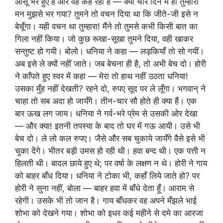
आँसू भरे हुए हैं और वह कह रही है — क्या चार दिन में ही तुम्हारा
मन मुझसे भर गया? तुमने तो वचन दिया था कि जीते-जी इसे न
बेचूँगा। यही वचन था तुम्हारा! मैंने तो तुमसे कभी किसी बात का
गिला नहीं किया। जो कुछ रूखा-सूखा तुमने दिया, वही खाकर
सन्तुष्ट हो गयी। बोलो। धनिया ने कहा — लड़कियाँ तो सो गयीं।
अब इसे ले क्यों नहीं जाते। जब बेचना ही है, तो अभी बेच दो। होरी
ने काँपते हुए स्वर में कहा — मेरा तो हाथ नहीं उठता धनिया!
उसका मुँह नहीं देखती? रहने दो, रुपए सूद पर ले लूँगा। भगवान् ने
चाहा तो सब अदा हो जायँगे। तीन-चार सौ होते ही क्या हैं। एक
बार ऊख लग जाय। धनिया ने गर्व-भरे प्रेम से उसकी ओर देखा
— और क्या! इतनी तपस्या के बाद तो घर में गऊ आयी। उसे भी
बेच दो। ले लो कल रुपए। जैसे और सब चुकाये जायँगे वैसे इसे भी
चुका देंगे। भीतर बड़ी उमस हो रही थी। हवा बन्द थी। एक पत्ती न
हिलती थी। बादल छाये हुए थे; पर वर्षा के लक्षण न थे। होरी ने गाय
को बाहर बाँध दिया। धनिया ने टोका भी, कहाँ लिये जाते हो? पर
होरी ने सुना नहीं, बोला — बाहर हवा में बाँधे देता हूँ। आराम से
रहेगी। उसके भी तो जान है। गाय बाँधकर वह अपने मँझले भाई
शोभा को देखने गया। शोभा को इधर कई महीने से दमे का आरजा