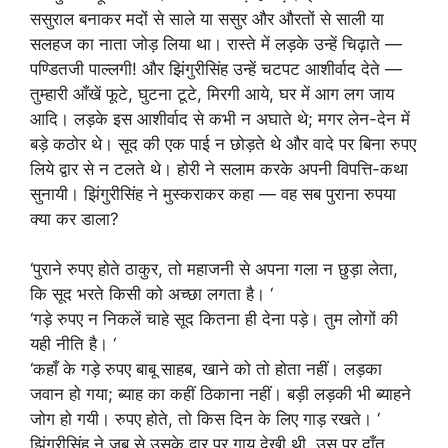
ससुराल बनाकर मदों से साले या ससुर और औरतों से साली या
सलहज का नाता जोड़ लिया था। रास्ते में लड़के उन्हें चिढ़ाते —
पण्डितजी पाल्लगी! और झिंगुरीसिंह उन्हें चटपट आशीर्वाद देते —
तुम्हारी आँखें फूटे, घुटना टूटे, मिरगी आये, घर में आग लग जाय
आदि। लड़के इस आशीर्वाद से कभी न अघाते थे; मगर लेन-देन में
बड़े कठोर थे। सूद की एक पाई न छोड़ते थे और वादे पर बिना रुपए
लिये द्वार से न टलते थे। होरी ने सलाम करके अपनी विपत्ति-कथा
सुनायी। झिंगुरीसिंह ने मुस्कराकर कहा — वह सब पुराना रुपया
क्या कर डाला?
‘पुराने रुपए होते ठाकुर, तो महाजनी से अपना गला न छुड़ा लेता,
कि सूद भरते किसी को अच्छा लगता है। ‘
‘गड़े रुपए न निकलें चाहे सूद कितना ही देना पड़े। तुम लोगों की
यही नीति है। ‘
‘कहाँ के गड़े रुपए बाबू साहब, खाने को तो होता नहीं। लड़का
जवान हो गया; ब्याह का कहीं ठिकाना नहीं। बड़ी लड़की भी ब्याहने
जोग हो गयी। रुपए होते, तो किस दिन के लिए गाड़ रखते। ‘
झिंगुरीसिंह ने जब से उसके द्वार पर गाय देखी थी, उस पर दाँत