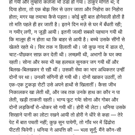
हो गयी और तुम्हारा कलेजा भी ठंडा हो गया। ठाकुर माँगते थे; दे
दिया होता, तो एक बोझ सिर से उतर जाता और निहोरा का निहोरा
होता; मगर यह तमाचा कैसे पड़ता। कोई बुरी बात होनेवाली होती है
तो मति पहले ही हर जाती है। इतने दिन मज़े से घर में बँधती रही;
न गमीर् लगी, न जूड़ी आयी। इतनी जल्दी सबको पहचान गयी थी
कि मालूम ही न होता था कि बाहर से आयी है। बच्चे उसके सींगों से
खेलते रहते थे। सिर तक न हिलाती थी। जो कुछ नाद में डाल दो,
चाट-पोंछकर साफ़ कर देती थी। लच्छमी थी, अभागों के घर क्या
रहती। सोना और रूपा भी यह हलचल सुनकर जग गयी थीं और
बिलख-बिलखकर रो रही थीं। उसकी सेवा का भार अधिकतर उन्हीं
दोनों पर था। उनकी संगिनी हो गयी थी। दोनों खाकर उठतीं, तो
एक-एक टुकड़ा रोटी उसे अपने हाथों से खिलातीं। कैसा जीभ
निकालकर खा लेती थी, और जब तक उनके हाथ का कौर न पा
लेती, खड़ी ताकती रहती। भाग्य फूट गये! सोना और गोबर और
दोनों लड़कियाँ रो-धोकर सो गयी थीं। होरी भी लेटा। धनिया उसके
सिरहाने पानी का लोटा रखने आयी तो होरी ने धीरे से कहा — तेरे
पेट में बात पचती नहीं; कुछ सुन पायेगी, तो गाँव भर में ढिंढोरा
पीटती फिरेगी। धनिया ने आपत्ति की — भला सुनूँ; मैंने कौन-सी