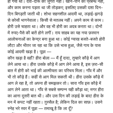
हो गया था। दवा-दारू की जुगत नहीं। खाने-पीने का प्रबन्ध नहीं,
और काम करना पड़ता था जी तोड़कर; इसलिए उसकी दशा दिन-
दिन बिगड़ती जाती थी। शोभा सहनशील आदमी था, लड़ाई-झगड़े
से कोसों भागनेवाला। किसी से मतलब नहीं। अपने काम से काम।
होरी उसे चाहता था। और वह भी होरी का अदब करता था। दोनों
में रुपए-पैसे की बातें होने लगीं। राय साहब का यह नया फ़रमान
आलोचनाओं का केन्द्र बना हुआ था। कोई ग्यारह बजते-बजते होरी
लौटा और भीतर जा रहा था कि उसे भास हुआ, जैसे गाय के पास
कोई आदमी खड़ा है। पूछा —
कौन खड़ा है वहाँ? हीरा बोला — मैं हूँ दादा, तुम्हारे कौड़े में आग
लेने आया था। हीरा उसके कौड़े में आग लेने आया है, इस ज़रा-सी
बात में होरी को भाई की आत्मीयता का परिचय मिला। गाँव में और
भी तो कौड़े हैं। कहीं से आग मिल सकती थी। हीरा उसके कौड़े में
आग ले रहा है, तो अपना ही समझकर तो। सारा गाँव इस कौड़े में
आग लेने आता था। गाँव से सबसे सम्पन्न यही कौड़ा था; मगर हीरा
का आना दूसरी बात थी। और उस दिन की लड़ाई के बाद! हीरा के
मन में कपट नहीं रहता। ग़ुस्सैल है; लेकिन दिल का साफ़। उसने
स्नेह भरे स्वर में पूछा — तमाखू है कि ला दूँ?