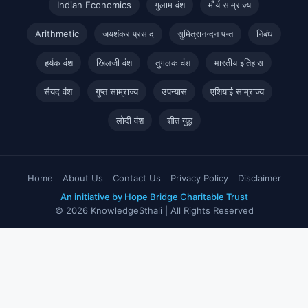
Indian Economics
गुलाम वंश
मौर्य साम्राज्य
Arithmetic
जयशंकर प्रसाद
सुमित्रानन्दन पन्त
निबंध
हर्यक वंश
खिलजी वंश
तुगलक वंश
भारतीय इतिहास
सैयद वंश
गुप्त साम्राज्य
उपन्यास
एशियाई साम्राज्य
लोदी वंश
शीत युद्ध
Home
About Us
Contact Us
Privacy Policy
Disclaimer
An initiative by Hope Bridge Charitable Trust
© 2026 KnowledgeSthali | All Rights Reserved