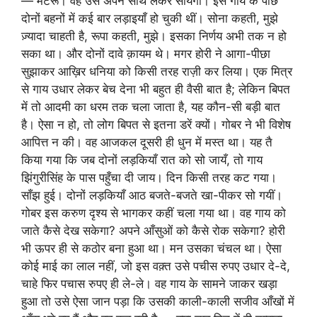
— मटरू। वह उसे अपने साथ लेकर सोयेगी। इस गाय के पीछे
दोनों बहनों में कई बार लड़ाइयाँ हो चुकी थीं। सोना कहती, मुझे
ज़्यादा चाहती है, रूपा कहती, मुझे। इसका निर्णय अभी तक न हो
सका था। और दोनों दावे क़ायम थे। मगर होरी ने आगा-पीछा
सुझाकर आख़िर धनिया को किसी तरह राज़ी कर लिया। एक मित्र
से गाय उधार लेकर बेच देना भी बहुत ही वैसी बात है; लेकिन बिपत
में तो आदमी का धरम तक चला जाता है, यह कौन-सी बड़ी बात
है। ऐसा न हो, तो लोग बिपत से इतना डरें क्यों। गोबर ने भी विशेष
आपित्त न की। वह आजकल दूसरी ही धुन में मस्त था। यह तै
किया गया कि जब दोनों लड़कियाँ रात को सो जायँ, तो गाय
झिंगुरीसिंह के पास पहुँचा दी जाय। दिन किसी तरह कट गया।
साँझ हुई। दोनों लड़कियाँ आठ बजते-बजते खा-पीकर सो गयीं।
गोबर इस करुण दृश्य से भागकर कहीं चला गया था। वह गाय को
जाते कैसे देख सकेगा? अपने आँसुओं को कैसे रोक सकेगा? होरी
भी ऊपर ही से कठोर बना हुआ था। मन उसका चंचल था। ऐसा
कोई माई का लाल नहीं, जो इस वक़्त उसे पचीस रुपए उधार दे-दे,
चाहे फिर पचास रुपए ही ले-ले। वह गाय के सामने जाकर खड़ा
हुआ तो उसे ऐसा जान पड़ा कि उसकी काली-काली सजीव आँखों में