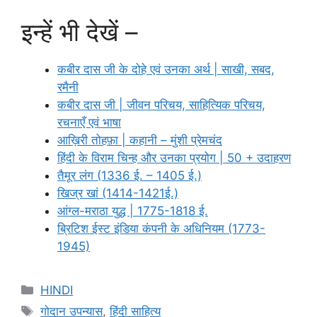
इन्हें भी देखें –
कबीर दास जी के दोहे एवं उनका अर्थ | साखी, सबद,
रमैनी
कबीर दास जी | जीवन परिचय, साहित्यिक परिचय,
रचनाएँ एवं भाषा
आख़िरी तोहफ़ा | कहानी – मुंशी प्रेमचंद
हिंदी के विराम चिन्ह और उनका प्रयोग | 50 + उदाहरण
तैमूर लंग (1336 ई. – 1405 ई.)
खिज्र खां (1414-1421ई.)
आंग्ल-मराठा युद्ध | 1775-1818 ई.
ब्रिटिश ईस्ट इंडिया कंपनी के अधिनियम (1773-
1945)
Categories
HINDI
Tags
गोदान उपन्यास
,
हिंदी साहित्य