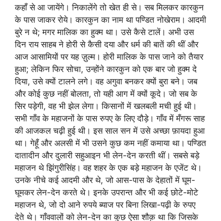
कहाँ से आ जायेंगे। निकालेंगे तो खेत ही से। सब मिलकर कारकुन
के पास जाकर रोये। कारकुन का नाम था पण्डित नोखेराम। आदमी
बुरे न थे; मगर मालिक का हुक्म था। उसे कैसे टालें। अभी उस
दिन राय साहब ने होरी से कैसी दया और धर्म की बातें की थीं और
आज आसामियों पर यह ज़ुल्म। होरी मालिक के पास जाने को तैयार
हुआ; लेकिन फिर सोचा, उन्होंने कारकुन को एक बार जो हुक्म दे
दिया, उसे क्यों टालने लगे। वह अगुवा बनकर क्यों बुरा बने। जब
और कोई कुछ नहीं बोलता, तो यही आग में क्यों कूदे। जो सब के
सिर पड़ेगी, वह भी झेल लेगा। किसानों में खलबली मची हुई थी।
सभी गाँव के महाजनों के पास रुपए के लिए दौड़े। गाँव में मँगरू साह
की आजकल चढ़ी हुई थी। इस साल सन में उसे अच्छा फ़ायदा हुआ
था। गेहूँ और अलसी में भी उसने कुछ कम नहीं कमाया था। पण्डित
दातादीन और दुलारी सहुआइन भी लेन-देन करती थीं। सबसे बड़े
महाजन थे झिंगुरीसिंह। वह शहर के एक बड़े महाजन के एजेंट थे।
उनके नीचे कई आदमी और थे, जो आस-पास के देहातों में घूम-
घूमकर लेन-देन करते थे। इनके उपरान्त और भी कई छोटे-मोटे
महाजन थे, जो दो आने रुपये ब्याज पर बिना लिखा-पढ़ी के रुपए
देते थे। गाँववालों को लेन-देन का कुछ ऐसा शौक़ था कि जिसके