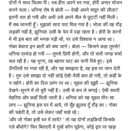
दोनों ने साथ चिलम पी। तब हीरा अपने घर गया, होरी अन्दर भोजन
करने चला। धनिया रोष से बोली — देखी अपने सपूत की लीला?
इतनी रात हो गयी और अभी उसे अपने सैल से छुट्टी नहीं मिली।
मैं सब जानती हूँ। मुझको सारा पता मिल गया है। भोला की वह राँड़
लड़की नहीं है, झुनिया! उसी के फेर में पड़ा रहता है। होरी के कानों
में भी इस बात की भनक पड़ी थी, पर उसे विश्वास न आया था।
गोबर बेचारा इन बातों को क्या जाने। बोला — किसने कहा तुमसे?
धनिया प्रचंड हो गयी — तुमसे छिपी होगी, और तो सभी जगह चर्चा
चल रही है। यह भुग्गा, वह बहत्तर घाट का पानी पिये हुए। इसे
उँगलियों पर नचा रही है, और यह समझता है, वह इस पर जान देती
है। तुम उसे समझा दो नहीं कोई ऐसी-वैसी बात हो गयी, तो कहीं के
न रहोगे। होरी का दिल उमंग पर था। चुहल की सूझी — झुनिया
देखने-सुनने में तो बुरी नहीं है। उसी से कर ले सगाई। ऐसी सस्ती
मेहरिया और कहाँ मिली जाती है। धनिया को यह चुहल तीर-सा
लगा — झुनिया इस घर में आये, तो मुँह झुलस दूँ राँड़ का। गोबर
की चहेती है, तो उसे लेकर जहाँ चाहे रहे।
‘और जो गोबर इसी घर में लाये? ‘ तो यह दोनों लड़कियाँ किसके
गले बाँधोगे? फिर बिरादरी में तुम्हें कौन पूछेगा, कोई द्वार पर खड़ा