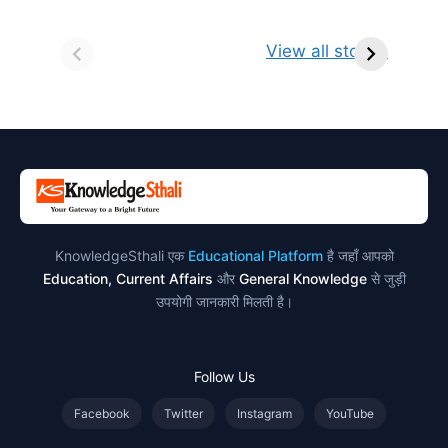
सर्वनाम (Pronoun)
भगवान शिव के 12
प
किसे कहते है?
ज्योतिर्लिंग | नाम,
व
View all stories
परिभाषा, भेद एवं
स्थान एवं स्तुति मंत्र
उदाहरण
KnowledgeSthali एक
Educational Platform
है जहाँ आपको
Education, Current Affairs
और
General Knowledge
से जुड़ी
उपयोगी जानकारी मिलती है।
Follow Us
Facebook
Twitter
Instagram
YouTube