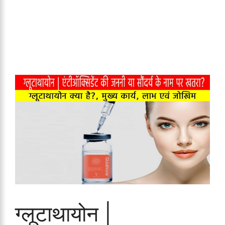
ग्लूटाथायोन |