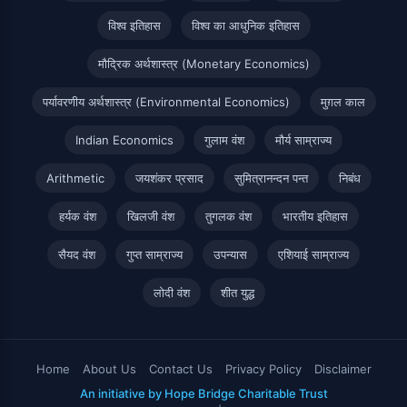
विश्व इतिहास
विश्व का आधुनिक इतिहास
मौद्रिक अर्थशास्त्र (Monetary Economics)
पर्यावरणीय अर्थशास्त्र (Environmental Economics)
मुग़ल काल
Indian Economics
गुलाम वंश
मौर्य साम्राज्य
Arithmetic
जयशंकर प्रसाद
सुमित्रानन्दन पन्त
निबंध
हर्यक वंश
खिलजी वंश
तुगलक वंश
भारतीय इतिहास
सैयद वंश
गुप्त साम्राज्य
उपन्यास
एशियाई साम्राज्य
लोदी वंश
शीत युद्ध
Home
About Us
Contact Us
Privacy Policy
Disclaimer
An initiative by Hope Bridge Charitable Trust