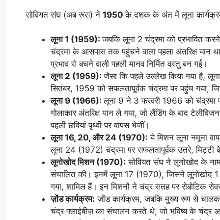
सोवियत संघ (अब रूस) ने
1950
के दशक के अंत में लूना कार्यक्
लूना 1 (1959):
जबकि लूना 2 चंद्रमा को प्रभावित करने 
चंद्रमा के आसपास तक पहुंचने वाला पहला अंतरिक्ष यान था।
प्रभाव से बचने वाली पहली मानव निर्मित वस्तु बन गई।
लूना 2 (1959):
जैसा कि पहले उल्लेख किया गया है, लून
सितंबर, 1959 को सफलतापूर्वक चंद्रमा पर पहुंच गया, जि
लूना 9 (1966):
लूना 9 ने 3 फरवरी 1966 को चंद्रमा प
गोलाकार अंतरिक्ष यान ले गया, जो लैंडिंग के बाद टेलीवि
पहली छवियां पृथ्वी पर वापस भेजीं।
लूना 16, 20, और 24 (1970):
ये मिशन लूना नमूना वा
लूना 24 (1972) चंद्रमा पर सफलतापूर्वक उतरे, मिट्टी के
लूनोखोद मिशन (1970):
सोवियत संघ ने लूनोखोद के नाम से
संचालित की। इनमें लूना 17 (1970), जिसने लूनोखोद 1 
गया, शामिल हैं। इन मिशनों ने चंद्र सतह पर रोबोटिक र
ज़ोंड कार्यक्रम:
ज़ोंड कार्यक्रम, जबकि मुख्य रूप से चालक 
चंद्र फ्लाईबीज़ का संचालन करते थे, जो भविष्य के चंद्र अ