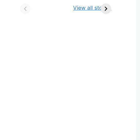
किसे कहते है? परिभाषा,
ज्योतिर्लिंग | नाम, स्थान एवं
View all stories
भेद एवं उदाहरण
स्तुति मंत्र