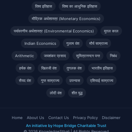
विश्व इतिहास
विश्व का आधुनिक इतिहास
मौद्रिक अर्थशास्त्र (Monetary Economics)
पर्यावरणीय अर्थशास्त्र (Environmental Economics)
मुग़ल काल
Indian Economics
गुलाम वंश
मौर्य साम्राज्य
Arithmetic
जयशंकर प्रसाद
सुमित्रानन्दन पन्त
निबंध
हर्यक वंश
खिलजी वंश
तुगलक वंश
भारतीय इतिहास
सैयद वंश
गुप्त साम्राज्य
उपन्यास
एशियाई साम्राज्य
लोदी वंश
शीत युद्ध
Home
About Us
Contact Us
Privacy Policy
Disclaimer
An initiative by Hope Bridge Charitable Trust
© 2026 KnowledgeSthali | All Rights Reserved