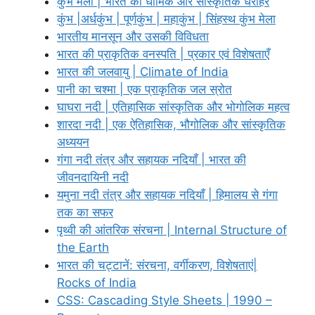
कुंभ मेला | भारत की धार्मिक और सांस्कृतिक धरोहर
कुंभ |अर्धकुंभ | पूर्णकुंभ | महाकुंभ | सिंहस्थ कुंभ मेला
भारतीय मानसून और उसकी विविधता
भारत की प्राकृतिक वनस्पति | प्रकार एवं विशेषताएँ
भारत की जलवायु | Climate of India
पानी का चश्मा | एक प्राकृतिक जल स्रोत
घाघरा नदी | एतिहासिक सांस्कृतिक और भोगोलिक महत्व
शारदा नदी | एक ऐतिहासिक, भौगोलिक और सांस्कृतिक
अध्ययन
गंगा नदी तंत्र और सहायक नदियाँ | भारत की
जीवनदायिनी नदी
यमुना नदी तंत्र और सहायक नदियाँ | हिमालय से गंगा
तक का सफर
पृथ्वी की आंतरिक संरचना | Internal Structure of
the Earth
भारत की चट्टानें: संरचना, वर्गीकरण, विशेषताएं|
Rocks of India
CSS: Cascading Style Sheets | 1990 –