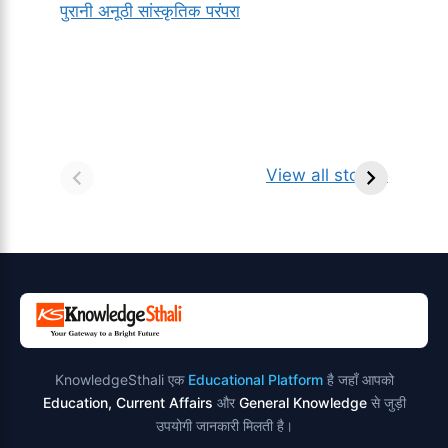
पुरानी अनूठी सांस्कृतिक परंपरा
सर्वनाम (Pronoun)
भगवान शिव के 12
प
किसे कहते है?
ज्योतिर्लिंग | नाम,
व
View all stories
परिभाषा, भेद एवं
स्थान एवं स्तुति मंत्र
उदाहरण
KnowledgeSthali एक
Educational Platform
है जहाँ आपको
Education, Current Affairs
और
General Knowledge
से जुड़ी
उपयोगी जानकारी मिलती है।