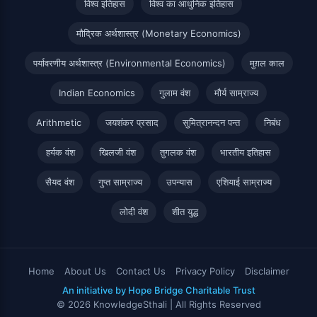
विश्व इतिहास
विश्व का आधुनिक इतिहास
मौद्रिक अर्थशास्त्र (Monetary Economics)
पर्यावरणीय अर्थशास्त्र (Environmental Economics)
मुग़ल काल
Indian Economics
गुलाम वंश
मौर्य साम्राज्य
Arithmetic
जयशंकर प्रसाद
सुमित्रानन्दन पन्त
निबंध
हर्यक वंश
खिलजी वंश
तुगलक वंश
भारतीय इतिहास
सैयद वंश
गुप्त साम्राज्य
उपन्यास
एशियाई साम्राज्य
लोदी वंश
शीत युद्ध
Home
About Us
Contact Us
Privacy Policy
Disclaimer
An initiative by Hope Bridge Charitable Trust
© 2026 KnowledgeSthali | All Rights Reserved